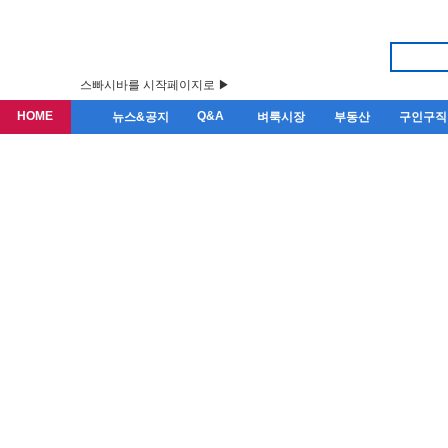
스빠시바를 시작페이지로 ▶
HOME
Q&A
뉴스&공지
벼룩시장
부동산
구인구직