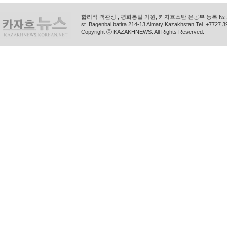
합리적 객관성 , 평화통일 기원, 카자흐스탄 문공부 등록 № 11
st. Bagenbai batira 214-13 Almaty Kazakhstan Tel. +772
Copyright ⓒ KAZAKHNEWS. All Rights Reserved.