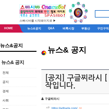
스빠시바를 시작페이지로 ▶
HOME
Q&A
뉴스&공지
벼룩시장
부동산
구인구직
뉴스&공지
뉴스& 공지
뉴스& 공지
전체
[공지] 구글찌라시 [ 
공지
작입니다.
경제
구글찌라시
사회
https://adbada.com/
[1]