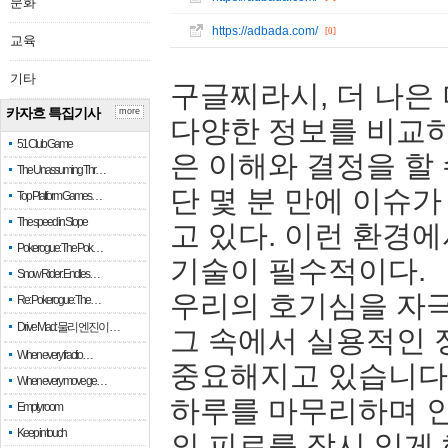
문화
https://adbada.com/
[0]
교육
기타
구글찌라시, 더 나은
카자흐 특집기사
more
다양한 정보를 비교하
51 Club Game
은 이해와 결정을 할
The Unassuming Thr…
단 몇 분 만에 이슈가
Top Platform Games…
The speed in Slope
고 있다. 이런 환경
Pokerogue: The Pok…
기술이 필수적이다.
Snow Rider: Endles…
우리의 호기심을 자
Re: Pokerogue: The…
Drive Mad: 물리 엔진이 …
그 속에서 실용적인 
When every fractio…
중요해지고 있습니다
When every move ge…
하루를 마무리하며 인
Empty room
Keep in touch
의 피로를 잠시 잊게