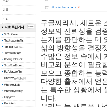
문화
https://adbada.com/
[0]
교육
기타
구글찌라시, 새로운 
카자흐 특집기사
more
정보의 신뢰성을 검증
51 Club Game
는지를 판단하는 데 
The Unassuming Thr…
삶의 방향성을 결정
Top Platform Games…
The speed in Slope
수많은 정보 속에서 
Pokerogue: The Pok…
비교와 분석이 필요합
Snow Rider: Endles…
모으고 종합하는 능
Re: Pokerogue: The…
Drive Mad: 물리 엔진이 …
다양한 출처에서 얻은
When every fractio…
는 특수한 상황에서 
When every move ge…
니다.
Empty room
Keep in touch
우리는 늘 새로운 사