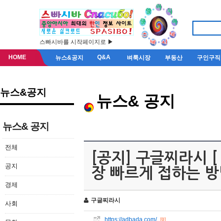
스빠시바를 시작페이지로 ▶
HOME
Q&A
뉴스&공지
벼룩시장
부동산
구인구직
뉴스&공지
뉴스& 공지
뉴스& 공지
전체
[공지] 구글찌라시 [ 
공지
장 빠르게 접하는 방
경제
구글찌라시
사회
https://adbada.com/
[0]