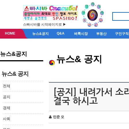
스빠시바를 시작페이지로 ▶
HOME
Q&A
뉴스&공지
벼룩시장
부동산
구인구직
뉴스&공지
뉴스& 공지
뉴스& 공지
전체
[공지] 내려가서 소
공지
결국 하시고
경제
민준 오
사회