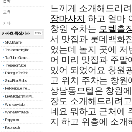
문화
느끼게 소개해드리려
교육
장마사지
하고 얼마 
기타
창원 주차는
모텔출
카자흐 특집기사
more
서 맛집과 롯데백화점
51 Club Game
었는데 놀지 곳에 저
The Unassuming Thr…
어 미리 맛집과 주말
Top Platform Games…
The speed in Slope
있어 되었어요 창원
Pokerogue: The Pok…
고 위치 주차는 창원
Snow Rider: Endles…
상남동모텔은 창원에
Re: Pokerogue: The…
Drive Mad: 물리 엔진이 …
장도 소개해드리려고
When every fractio…
네요 뭐하고 근처에 
When every move ge…
지 하고 위층에 소
Empty room
Keep in touch