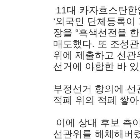
11대 카자흐스탄한
‘외국인 단체등록이 
장을 “흑색선전을 한
매도했다. 또 조성
위에 제출하고 선관
선거에 야합한 바 있
부정선거 항의에 선
적폐 위의 적폐 쌓아
이에 상대 후보 측
선관위를 해체해버렸