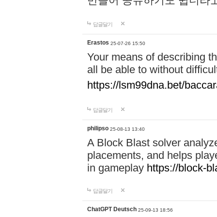
만들어 공유하기도 쉽더라고
답글달기
Erastos
25-07-26 15:50
Your means of describing the
all be able to without diffic
https://lsm99dna.bet/baccar
답글달기
philipso
25-08-13 13:40
A Block Blast solver analyz
placements, and helps playe
in gameplay
https://block-bl
답글달기
ChatGPT Deutsch
25-09-13 18:56