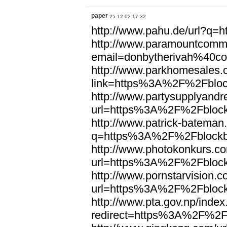
paper
25-12-02 17:32
http://www.pahu.de/url?q
http://www.paramountcommun
email=donbytherivah%40c
http://www.parkhomesales.
link=https%3A%2F%2Fbloc
http://www.partysupplyandre
url=https%3A%2F%2Fblock
http://www.patrick-bateman
q=https%3A%2F%2Fblockb
http://www.photokonkurs.com
url=https%3A%2F%2Fblock
http://www.pornstarvision.co
url=https%3A%2F%2Fblock
http://www.pta.gov.np/index
redirect=https%3A%2F%2F