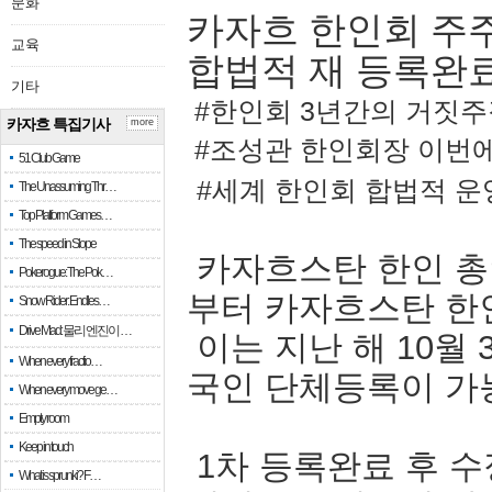
문화
카자흐 한인회 주주
교육
합법적 재 등록완
기타
#한인회 3년간의 거짓주
카자흐 특집기사
more
#조성관 한인회장 이번에
51 Club Game
#세계 한인회 합법적 
The Unassuming Thr…
Top Platform Games…
The speed in Slope
카자흐스탄 한인 총
Pokerogue: The Pok…
부터 카자흐스탄 한
Snow Rider: Endles…
Drive Mad: 물리 엔진이 …
이는 지난 해 10월
When every fractio…
국인 단체등록이 가
When every move ge…
Empty room
Keep in touch
1차 등록완료 후 수
What is sprunki? F…