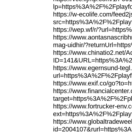
lp=https%3A%2F%2Fplayfo
https://w-ecolife.com/feed2
src=https%3A%2F%2Fplayf
https://wep.wf/r/?url=htt
https://www.aontasnascribhn
mag-uidhir/?returnUrl=ht
https://www.chinatio2.net
ID=141&URL=https%3A%2F
https://www.egernsund-teg
url=https%3A%2F%2Fplayfo
https://www.exif.co/go?to
https://www.financialcenter
target=https%3A%2F%2Fpla
https://www.fortrucker-env.
ext=https%3A%2F%2Fplayf
https://www.globaltradewee
id=2004107&rurl=https%3A