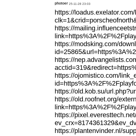
photoer
25-11-28 23:03
https://loadus.exelator.com/
clk=1&crid=porscheofnort
https://mailing.influenceets
link=https%3A%2F%2Fplayf
https://modsking.com/down
id=25865&url=https%3A%2
https://nep.advangelists.co
acctid=319&redirect=http
https://ojomistico.com/link
id=https%3A%2F%2Fplayfo
https://old.kob.su/url.ph
https://old.roofnet.org/exter
link=https%3A%2F%2Fplayf
https://pixel.everesttech.ne
ev_crx=8174361329&ev_dv
https://plantenvinder.nl/supp