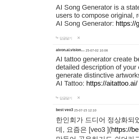
AI Song Generator is a state
users to compose original, r
AI Song Generator:
https:/
답글달기
aivon.ai.vision…
25-07-02 10:06
AI tattoo generator create 
detailed description of your c
generate distinctive artwork
AI Tattoo:
https://aitattoo.ai/
답글달기
best veo3
25-07-15 12:10
한인회가 드디어 정상화되었
데, 요즘은 [veo3 ](
https://b