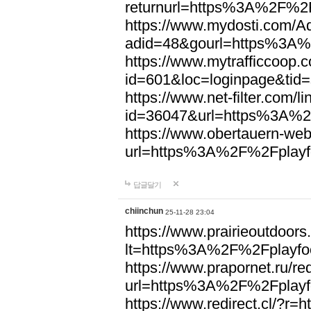
returnurl=https%3A%2F%2F
https://www.mydosti.com/A
adid=48&gourl=https%3A%
https://www.mytrafficcoop.
id=601&loc=loginpage&tid
https://www.net-filter.com/l
id=36047&url=https%3A%2
https://www.obertauern-web
url=https%3A%2F%2Fplayfo
답글달기
chiinchun
25-11-28 23:04
https://www.prairieoutdoors
lt=https%3A%2F%2Fplayfoo
https://www.prapornet.ru/red
url=https%3A%2F%2Fplayfo
https://www.redirect.cl/?