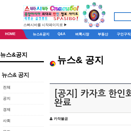
스빠시바를 시작페이지로 ▶
HOME
Q&A
뉴스&공지
벼룩시장
부동산
구인구직
뉴스&공지
뉴스& 공지
뉴스& 공지
전체
[공지] 카자흐 한인
공지
완료
경제
카작불곰
사회