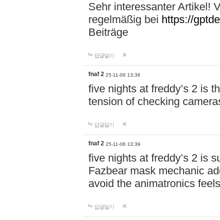
Sehr interessanter Artikel! 
regelmäßig bei
https://gptd
Beiträge
답글달기
fnaf 2
25-11-06 13:36
five nights at freddy’s 2 is 
tension of checking cameras
답글달기
fnaf 2
25-11-06 13:39
five nights at freddy’s 2 is
Fazbear mask mechanic adds 
avoid the animatronics fee
답글달기