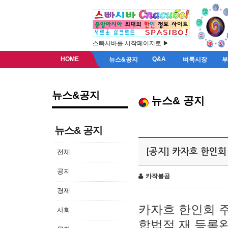
스빠시바를 시작페이지로 ▶
HOME
Q&A
뉴스&공지
벼룩시장
뉴스&공지
뉴스& 공지
뉴스& 공지
[공지] 카자흐 한인회
전체
공지
카작불곰
경제
카자흐 한인회 
사회
합법적 재 등록