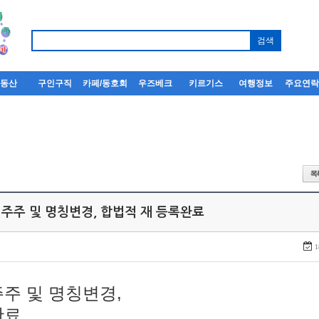
부동산
구인구직
카페/동호회
우즈베크
키르기스
여행정보
주요연
 주주 및 명칭변경, 합법적 재 등록완료
1
주주 및 명칭변경,
완료