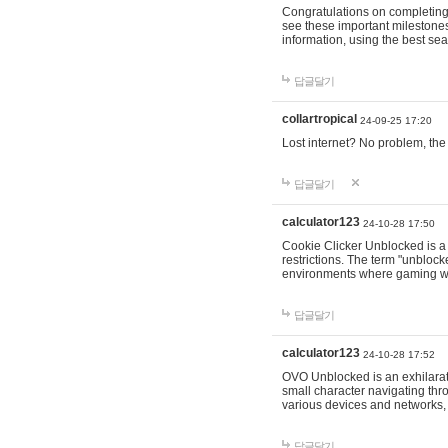
Congratulations on completing 
see these important milestones
information, using the best s
답글달기
collartropical
24-09-25 17:20
Lost internet? No problem, t
답글달기
calculator123
24-10-28 17:50
Cookie Clicker Unblocked is a 
restrictions. The term "unblo
environments where gaming web
답글달기
calculator123
24-10-28 17:52
OVO Unblocked is an exhilarati
small character navigating thro
various devices and networks, 
답글달기