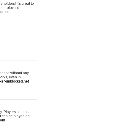
olders! It's great to
her relevant
ources.
rience without any
orks, even in
cker-unblocked.net
. Players control a
it can be played on
com