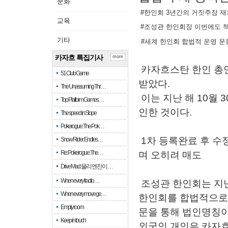
문화
#한인회 3년간의 거짓주장 재
교육
#조성관 한인회장 이번에도 
기타
#세계 한인회 합법적 운영 
카자흐 특집기사
more
카자흐스탄 한인 총연
51 Club Game
받았다.
The Unassuming Thr…
이는 지난 해 10월
Top Platform Games…
인한 것이다.
The speed in Slope
Pokerogue: The Pok…
1차 등록완료 후 수
Snow Rider: Endles…
Re: Pokerogue: The…
며 오히려 매도
Drive Mad: 물리 엔진이 …
When every fractio…
조성관 한인회는 지난
When every move ge…
한인회를 합법적으로 
Empty room
문을 통해 법인명칭이
Keep in touch
외국인 개인은 카자흐