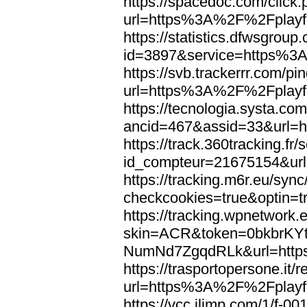
https://spacedoc.com/click
url=https%3A%2F%2Fplayfo
https://statistics.dfwsgroup
id=3897&service=https%3
https://svb.trackerrr.com/p
url=https%3A%2F%2Fplayfo
https://tecnologia.systa.co
ancid=467&assid=33&url=
https://track.360tracking.fr/s
id_compteur=21675154&ur
https://tracking.m6r.eu/sync
checkcookies=true&optin=
https://tracking.wpnetwork.
skin=ACR&token=0bkbrK
NumNd7ZgqdRLk&url=http
https://trasportopersone.it/r
url=https%3A%2F%2Fplayfo
https://vcc.iljmp.com/1/f-00