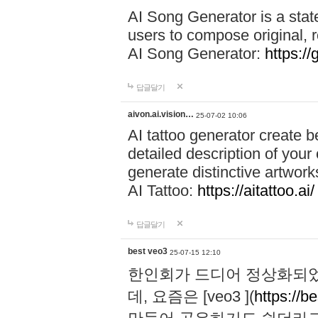
AI Song Generator is a state
users to compose original, r
AI Song Generator:
https:/
답글달기
aivon.ai.vision…
25-07-02 10:06
AI tattoo generator create 
detailed description of your c
generate distinctive artwork
AI Tattoo:
https://aitattoo.ai/
답글달기
best veo3
25-07-15 12:10
한인회가 드디어 정상화되었
데, 요즘은 [veo3 ](
https://b