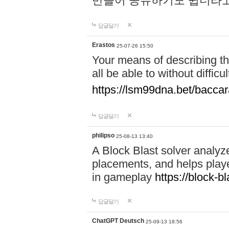
만들어 공유하기도 쉽더라고
답글달기
Erastos
25-07-26 15:50
Your means of describing the
all be able to without diffic
https://lsm99dna.bet/baccar
답글달기
philipso
25-08-13 13:40
A Block Blast solver analyz
placements, and helps playe
in gameplay
https://block-bl
답글달기
ChatGPT Deutsch
25-09-13 18:56