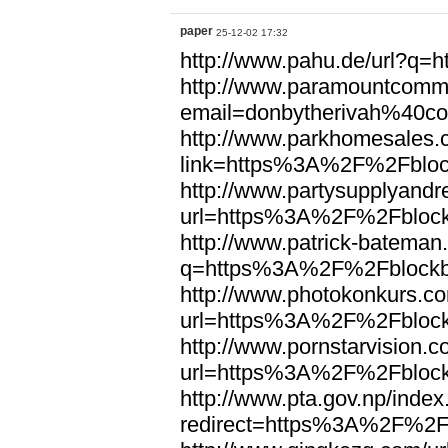
paper
25-12-02 17:32
http://www.pahu.de/url?q
http://www.paramountcommun
email=donbytherivah%40c
http://www.parkhomesales.
link=https%3A%2F%2Fbloc
http://www.partysupplyandre
url=https%3A%2F%2Fblock
http://www.patrick-bateman
q=https%3A%2F%2Fblockb
http://www.photokonkurs.com
url=https%3A%2F%2Fblock
http://www.pornstarvision.co
url=https%3A%2F%2Fblock
http://www.pta.gov.np/index
redirect=https%3A%2F%2F