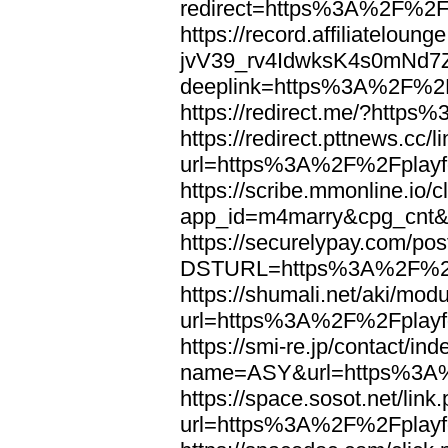
redirect=https%3A%2F%2Fp
https://record.affiliatelou
jvV39_rv4IdwksK4s0mNd7
deeplink=https%3A%2F%2Fp
https://redirect.me/?http
https://redirect.pttnews.cc/l
url=https%3A%2F%2Fplayfo
https://scribe.mmonline.io/c
app_id=m4marry&cpg_cnt&
https://securelypay.com/po
DSTURL=https%3A%2F%2Fp
https://shumali.net/aki/mod
url=https%3A%2F%2Fplayfo
https://smi-re.jp/contact/in
name=ASY&url=https%3A%2
https://space.sosot.net/link
url=https%3A%2F%2Fplayfo