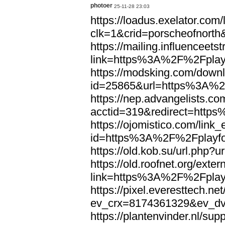
photoer
25-11-28 23:03
https://loadus.exelator.com/
clk=1&crid=porscheofnort
https://mailing.influenceets
link=https%3A%2F%2Fplayf
https://modsking.com/down
id=25865&url=https%3A%2
https://nep.advangelists.co
acctid=319&redirect=http
https://ojomistico.com/link
id=https%3A%2F%2Fplayfo
https://old.kob.su/url.ph
https://old.roofnet.org/exter
link=https%3A%2F%2Fplayf
https://pixel.everesttech.ne
ev_crx=8174361329&ev_dv
https://plantenvinder.nl/supp