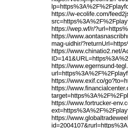
lp=https%3A%2F%2Fplayfo
https://w-ecolife.com/feed2
src=https%3A%2F%2Fplayf
https://wep.wf/r/?url=htt
https://www.aontasnascribhn
mag-uidhir/?returnUrl=ht
https://www.chinatio2.net
ID=141&URL=https%3A%2F
https://www.egernsund-teg
url=https%3A%2F%2Fplayfo
https://www.exif.co/go?to
https://www.financialcenter
target=https%3A%2F%2Fpla
https://www.fortrucker-env.
ext=https%3A%2F%2Fplayf
https://www.globaltradewee
id=2004107&rurl=https%3A