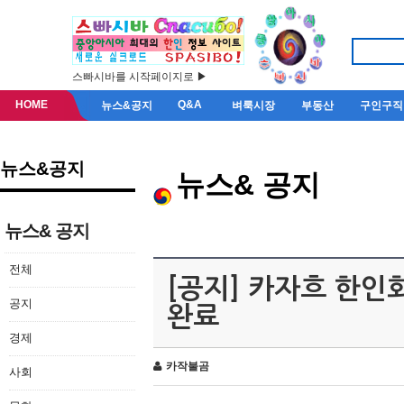
스빠시바를 시작페이지로 ▶
HOME
Q&A
뉴스&공지
벼룩시장
부동산
구인구직
뉴스&공지
뉴스& 공지
뉴스& 공지
전체
[공지] 카자흐 한인
공지
완료
경제
카작불곰
사회