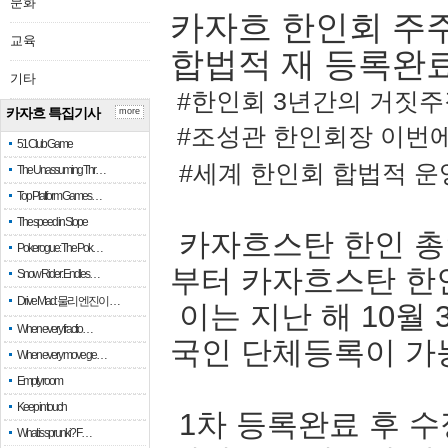
문화
카자흐 한인회 주주
교육
합법적 재 등록완
기타
#한인회 3년간의 거짓주
카자흐 특집기사
more
#조성관 한인회장 이번에
51 Club Game
#세계 한인회 합법적 
The Unassuming Thr…
Top Platform Games…
The speed in Slope
카자흐스탄 한인 총
Pokerogue: The Pok…
부터 카자흐스탄 한
Snow Rider: Endles…
Drive Mad: 물리 엔진이 …
이는 지난 해 10월
When every fractio…
국인 단체등록이 가
When every move ge…
Empty room
Keep in touch
1차 등록완료 후 수
What is sprunki? F…