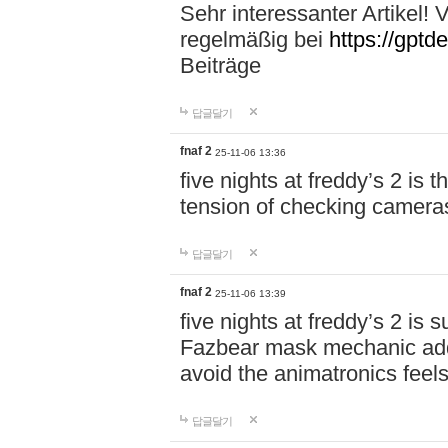
Sehr interessanter Artikel! 
regelmäßig bei
https://gptd
Beiträge
답글달기
fnaf 2
25-11-06 13:36
five nights at freddy’s 2 is 
tension of checking cameras
답글달기
fnaf 2
25-11-06 13:39
five nights at freddy’s 2 is
Fazbear mask mechanic adds 
avoid the animatronics fee
답글달기