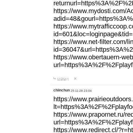
returnurl=https%3A%2F%2F
https://www.mydosti.com/A
adid=48&gourl=https%3A%
https://www.mytrafficcoop.
id=601&loc=loginpage&tid
https://www.net-filter.com/l
id=36047&url=https%3A%2
https://www.obertauern-web
url=https%3A%2F%2Fplayfo
답글달기
chiinchun
25-11-28 23:04
https://www.prairieoutdoors
lt=https%3A%2F%2Fplayfoo
https://www.prapornet.ru/red
url=https%3A%2F%2Fplayfo
https://www.redirect.cl/?