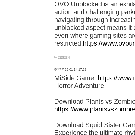
OVO Unblocked is an exhilar
action and challenging park
navigating through increasing
unblocked aspect means it 
even where gaming sites are
restricted.
https://www.ovo
답글달기
game
25-01-14 17:27
MiSide Game
https://www
Horror Adventure
Download Plants vs Zombi
https://www.plantsvszombie
Download Squid Sister G
Experience the ultimate rh