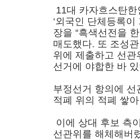
11대 카자흐스탄한
‘외국인 단체등록이 
장을 “흑색선전을 한
매도했다. 또 조성
위에 제출하고 선관
선거에 야합한 바 있
부정선거 항의에 선
적폐 위의 적폐 쌓아
이에 상대 후보 측
선관위를 해체해버렸