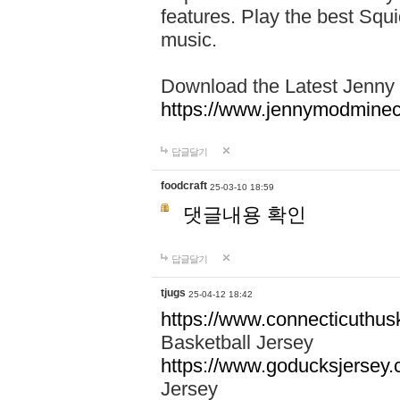
features. Play the best Squ
music.
Download the Latest Jenny
https://www.jennymodminecr
답글달기
foodcraft
25-03-10 18:59
댓글내용 확인
답글달기
tjugs
25-04-12 18:42
https://www.connecticuthusk
Basketball Jersey
https://www.goducksjersey.c
Jersey