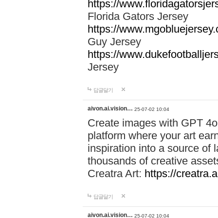
https://www.floridagatorsje
Florida Gators Jersey
https://www.mgobluejersey.
Guy Jersey
https://www.dukefootballjer
Jersey
답글달기
aivon.ai.vision…
25-07-02 10:04
Create images with GPT 4o t
platform where your art ea
inspiration into a source of
thousands of creative asset
Creatra Art:
https://creatra.a
답글달기
aivon.ai.vision…
25-07-02 10:04