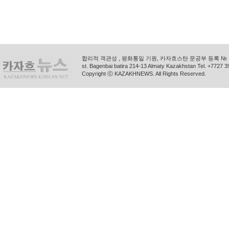
합리적 객관성 , 평화통일 기원, 카자흐스탄 문공부 등록 № 11
st. Bagenbai batira 214-13 Almaty Kazakhstan Tel. +772
Copyright ⓒ KAZAKHNEWS. All Rights Reserved.