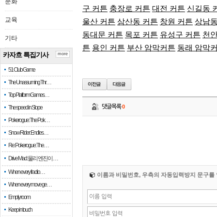
문화
구 커튼
충장로 커튼
대전 커튼
신길동 
교육
울산 커튼
삼산동 커튼
창원 커튼
상남동
동대문 커튼
목포 커튼
유성구 커튼
천안
기타
튼
용인 커튼
부산 암막커튼
동래 암막
카자흐 특집기사
more
51 Club Game
The Unassuming Thr…
Top Platform Games…
댓글목록
0
The speed in Slope
Pokerogue: The Pok…
Snow Rider: Endles…
Re: Pokerogue: The…
Drive Mad: 물리 엔진이 …
When every fractio…
이름과 비밀번호, 우측의 자동입력방지 문구를 
When every move ge…
Empty room
Keep in touch