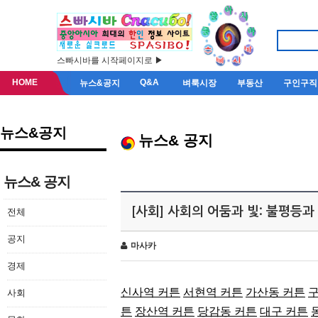
스빠시바를 시작페이지로 ▶
HOME
Q&A
뉴스&공지
벼룩시장
부동산
구인구직
뉴스&공지
뉴스& 공지
뉴스& 공지
[사회] 사회의 어둠과 빛: 불평등과
전체
공지
마사카
경제
신사역 커튼
서현역 커튼
가산동 커튼
구
사회
튼
장산역 커튼
당감동 커튼
대구 커튼