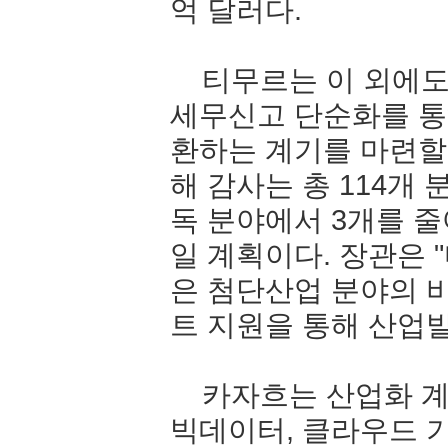
억
달러다
.
티무르는
이
외에
세무신고
단순화를
통
환하는
계기를
마련할
해
감사는
총
114
개
독
분야에서
3
개를
줄
일
계획이다
.
장관은
"
은
첨단산업
분야의
트
지원을
통해
산업
카자흐는
산업화
빅데이터
,
클라우드