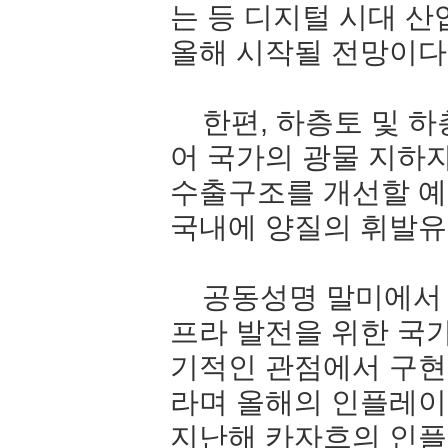
는
등
디지털
시대
산
올해
시작될
전망이다
한편
,
하층토
및
하
어
국가의
광물
지하
수출구조를
개선할
예
국내에
양질의
휘발유
공동성명
말미에서
프라
발전을
위한
국
기적인
관점에서
구현
라며
올해의
인플레이
지난해
카자흐의
인플