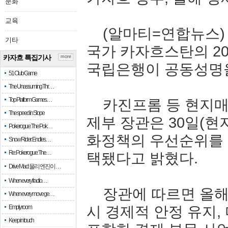
문화
교육
(
알마티
=
연합뉴스
기타
국가
카자흐스탄의
20
카자흐 특집기사
more
국립은행이
공동성명
51 Club Game
The Unassuming Thr…
Top Platform Games…
카진프롬
등
현지
The speed in Slope
제부
장관은
30
일
(
현
Pokerogue: The Pok…
화정책의
우선순위를
Snow Rider: Endles…
Re: Pokerogue: The…
택됐다고
밝혔다
.
Drive Mad: 물리 엔진이 …
When every fractio…
장관에
따르면
올
When every move ge…
Empty room
시
경제적
안정
유지
,
Keep in touch