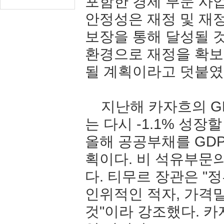
포함한
경제
부문
사
안정성은
재정
및
재
보장을
통해
달성될
환경으로
재정을
확보
될
계획이라고
덧붙였
지난해
카자흐의
G
는
다시
-1.1%
성장할
올해
공공부채를
GD
획이다
.
비
석유부문
다
.
티무르
장관은
"
정
인위적인
적자
,
가격
것
"
이라
강조했다
.
카