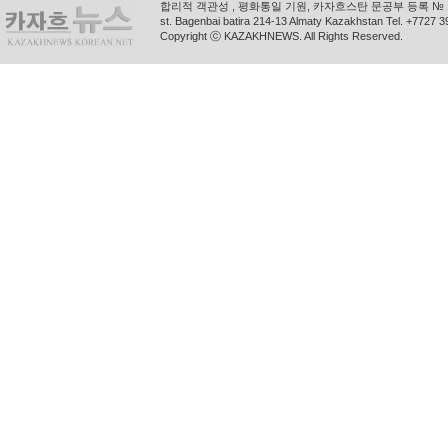
합리적 객관성 , 평화통일 기원, 카자흐스탄 문공부 등록 № 11
st. Bagenbai batira 214-13 Almaty Kazakhstan Tel. +772
Copyright ⓒ KAZAKHNEWS. All Rights Reserved.