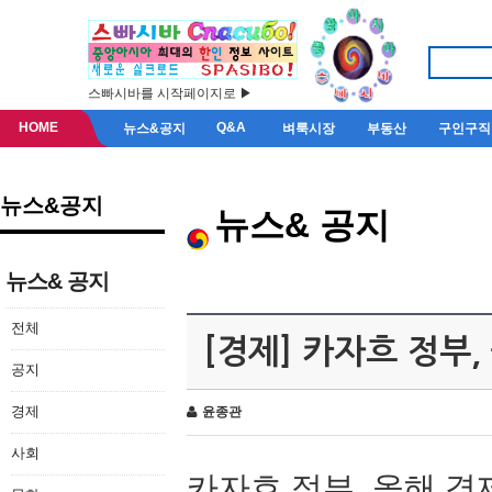
스빠시바를 시작페이지로 ▶
HOME
Q&A
뉴스&공지
벼룩시장
부동산
구인구직
뉴스&공지
뉴스& 공지
뉴스& 공지
전체
[경제] 카자흐 정부
공지
경제
윤종관
사회
카자흐
정부
,
올해
경