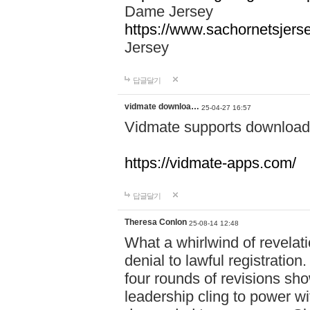
Dame Jersey
https://www.sachornetsjers
Jersey
답글달기
vidmate downloa…
25-04-27 16:57
Vidmate supports downloadi
https://vidmate-apps.com/
답글달기
Theresa Conlon
25-08-14 12:48
What a whirlwind of revelati
denial to lawful registratio
four rounds of revisions sho
leadership cling to power w