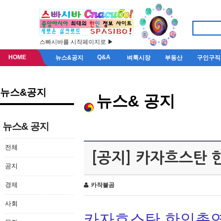
스빠시바를 시작페이지로 ▶
HOME
Q&A
뉴스&공지
벼룩시장
부동산
구인구직
뉴스&공지
뉴스& 공지
뉴스& 공지
전체
[공지] 카자흐스탄
공지
경제
카작불곰
사회
카자흐스탄 한인총연