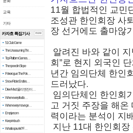
문화
11월 합법적인 교민
교육
조성관 한인회장 사퇴
기타
장 선거에도 출마않
카자흐 특집기사
more
51 Club Game
알려진 바와 같이 지
The Unassuming Thr…
Top Platform Games…
회”로 현지 외국인 
The speed in Slope
년간 임의단체 한인회
Pokerogue: The Pok…
드러났다.
Snow Rider: Endles…
Drive Mad: 물리 엔진이 …
임의단체인 한인회가
When every fractio…
고 거짓 주장을 해온
When every move ge…
Empty room
력이라는 분석이 지
Keep in touch
지난 11대 한인회장
What is sprunki? F…