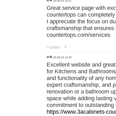
erik
26-06-23 14:27
Great service page with exc
countertops can completely 
I appreciate the focus on du
craftsmanship that ensures 
countertops.com/services
답글달기
erik
26-06-23 14:30
Excellent website and grea
for Kitchens and Bathrooms**
and functionality of any hom
expert craftsmanship, and pr
renovation or a bathroom upg
space while adding lasting 
commitment to outstanding
https://www.3acabinets-cou