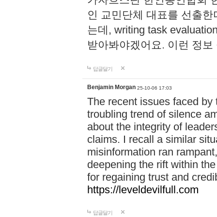
인 교민단체 대표를 선출한
는데, writing task evaluatio
받아봐야겠어요. 이런 정보
답글달기
Benjamin Morgan
25-10-06 17:03
The recent issues faced by 
troubling trend of silence a
about the integrity of leade
claims. I recall a similar si
misinformation ran rampant, 
deepening the rift within t
for regaining trust and credibi
https://leveldevilfull.com
답글달기