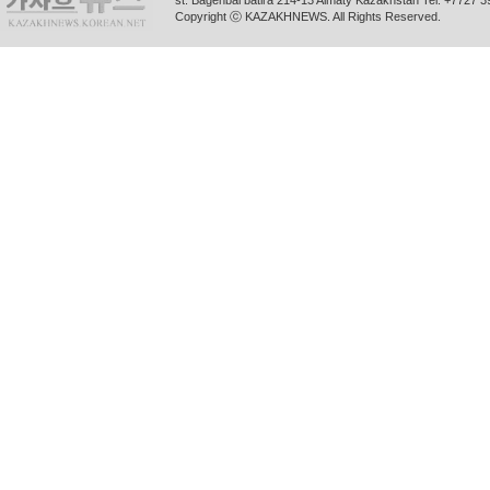
st. Bagenbai batira 214-13 Almaty Kazakhstan Tel. +772
Copyright ⓒ KAZAKHNEWS. All Rights Reserved.