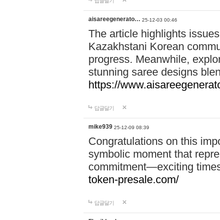
답글달기
aisareegenerato…
25-12-03 00:46
The article highlights issues
Kazakhstani Korean communi
progress. Meanwhile, explo
stunning saree designs blen
https://www.aisareegenerat
답글달기
mike939
25-12-09 08:39
Congratulations on this imp
symbolic moment that repre
commitment—exciting times 
token-presale.com/
답글달기