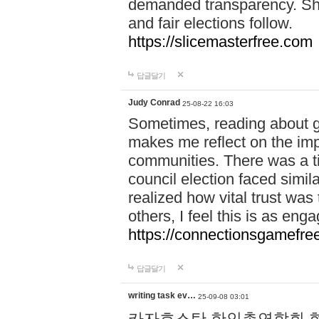
demanded transparency. Shar
and fair elections follow.
https://slicemasterfree.com
답글달기
Judy Conrad
25-08-22 16:03
Sometimes, reading about gr
makes me reflect on the imp
communities. There was a t
council election faced simil
realized how vital trust was
others, I feel this is as e
https://connectionsgamefre
답글달기
writing task ev…
25-09-08 03:01
카자흐스탄 한인총연합회 현