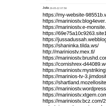
Julia
26-05-22 07:58
https://my-website-98551b
https://mariniostv.blog4ever
https://mariniostv.e-monsit
https://69e75a10c9263.site
https://jussadussah.webblo
https://shaninka.tilda.ws/
http://mariniostv.mex.tl/
https://mariniostv.brushd.co
https://cornishrex-d44089.w
https://mariniostv.mystrikin
https://marinios-tv-3.jimdos
https://shartland.mozellosit
https://mariniostv.wordpres
https://mariniostv.xtgem.co
https://mariniostv.bcz.com/