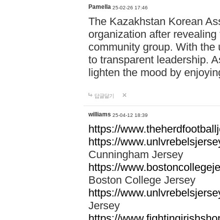
Pamella
25-02-26 17:46
The Kazakhstan Korean Assoc
organization after revealing
community group. With the u
to transparent leadership. A
lighten the mood by enjoyi
답글달기
williams
25-04-12 18:39
https://www.theherdfootballj
https://www.unlvrebelsjers
Cunningham Jersey
https://www.bostoncollegeje
Boston College Jersey
https://www.unlvrebelsjersey
Jersey
https://www.fightingirishsho