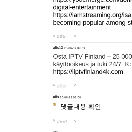
digital-entertainment
https://iamstreaming.org/isa
becoming-popular-among-s
답글달기
alis13
26-06-09 04:39
Osta IPTV Finland – 25 000
käyttöoikeus ja tuki 24/7. Ko
https://iiptvfinland4k.com
답글달기
alis
26-06-12 01:50
댓글내용 확인
답글달기