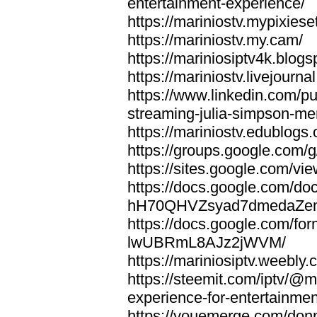
entertainment-experience/
https://mariniostv.mypixiese
https://mariniostv.my.cam/
https://mariniosiptv4k.blog
https://mariniostv.livejourna
https://www.linkedin.com/pu
streaming-julia-simpson-me
https://mariniostv.edublogs.
https://groups.google.com
https://sites.google.com/vi
https://docs.google.com/do
hH70QHVZsyad7dmedaZ
https://docs.google.co
lwUBRmL8AJz2jWVM/
https://mariniosiptv.weebly.
https://steemit.com/iptv/@
experience-for-entertainmen
https://youemerge.com/donnm