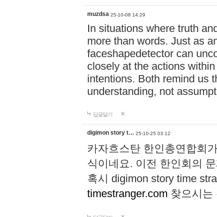
muzdsa
25-10-08 14:29
In situations where truth and
more than words. Just as 
faceshapedetector can uncov
closely at the actions with
intentions. Both remind us 
understanding, not assumpt
답글달기
digimon story t…
25-10-25 03:12
카자흐스탄 한인총연합회가 
식이네요. 이전 한인회의 
혹시 digimon story time str
timestranger.com
찾으시는 