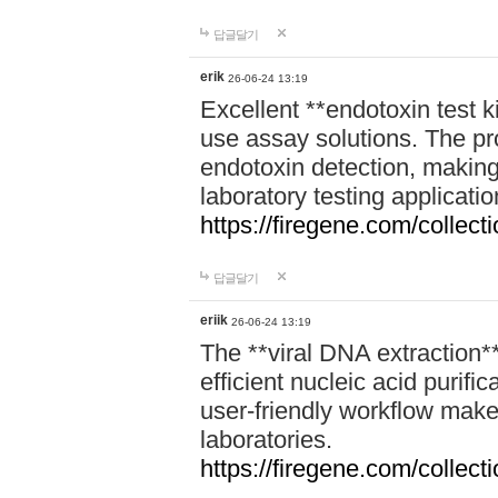
답글달기
erik
26-06-24 13:19
Excellent **endotoxin test k
use assay solutions. The pr
endotoxin detection, making
laboratory testing applicatio
https://firegene.com/collec
답글달기
eriik
26-06-24 13:19
The **viral DNA extraction**
efficient nucleic acid purific
user-friendly workflow make
laboratories.
https://firegene.com/collecti