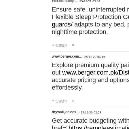
Flexible sleep …
25-12-29 03:34
Ensure safe, uninterrupted r
Flexible Sleep Protection 
guards/
adapts to any bed, pr
nighttime protection.
답글달기
www.berger.com.…
25-12-29 04:46
Explore premium quality pa
out
www.berger.com.pk/Diste
accurate pricing and options
effortlessly.
답글달기
drywall job cos…
25-12-30 02:53
Get accurate budgeting with
href="
https://remoteestimati