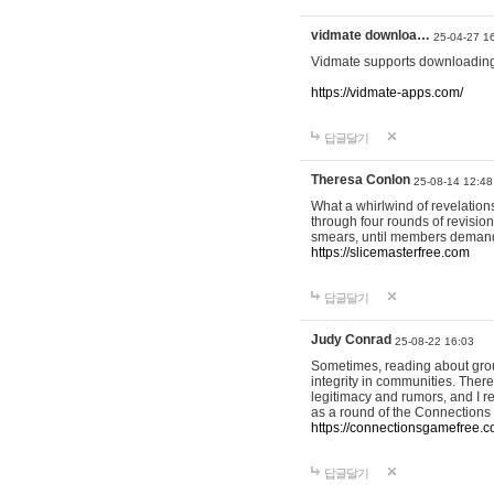
vidmate downloa…
25-04-27 1
Vidmate supports downloading
https://vidmate-apps.com/
답글달기
Theresa Conlon
25-08-14 12:48
What a whirlwind of revelations
through four rounds of revision
smears, until members demanded
https://slicemasterfree.com
답글달기
Judy Conrad
25-08-22 16:03
Sometimes, reading about grou
integrity in communities. Ther
legitimacy and rumors, and I re
as a round of the Connection
https://connectionsgamefree.
답글달기