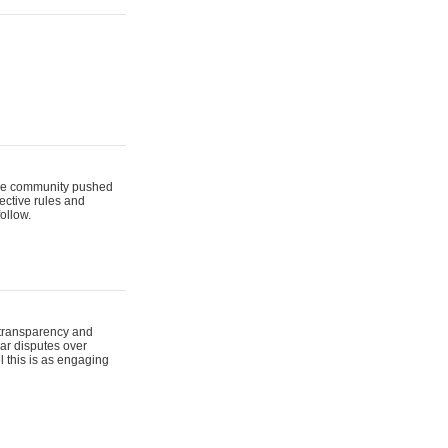
t the community pushed
lective rules and
ollow.
 transparency and
lar disputes over
l this is as engaging