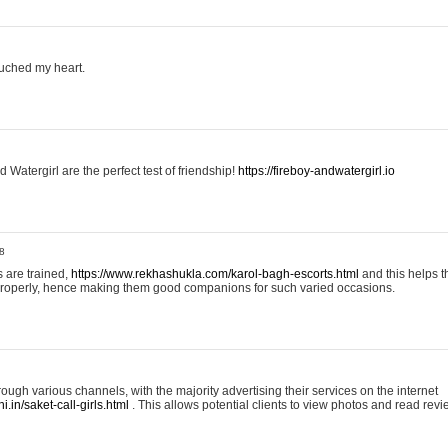
uched my heart.
 Watergirl are the perfect test of friendship!
https://fireboy-andwatergirl.io
8
 are trained,
https://www.rekhashukla.com/karol-bagh-escorts.html
and this helps 
properly, hence making them good companions for such varied occasions.
ough various channels, with the majority advertising their services on the internet
.in/saket-call-girls.html
. This allows potential clients to view photos and read revi