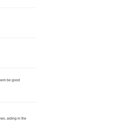
them be good
ews, aiding in the