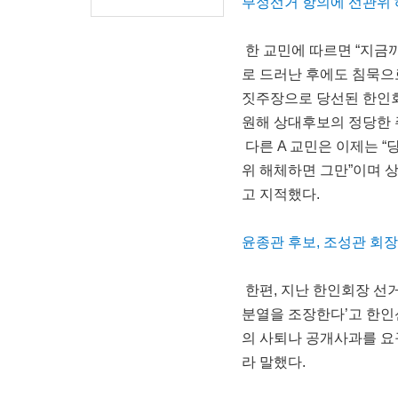
부정선거 항의에 선관위
한 교민에 따르면 “지금
로 드러난 후에도 침묵으
짓주장으로 당선된 한인회
원해 상대후보의 정당한 
다른 A 교민은 이제는 “
위 해체하면 그만”이며 
고 지적했다.
윤종관 후보, 조성관 회
한편, 지난 한인회장 선
분열을 조장한다’고 한인
의 사퇴나 공개사과를 요
라 말했다.