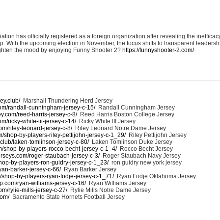
on has officially registered as a foreign organization after revealing the inefficac
 With the upcoming election in November, the focus shifts to transparent leadershi
ighten the mood by enjoying Funny Shooter 2?
https://funnyshooter-2.com/
ey.club/
Marshall Thundering Herd Jersey
com/randall-cunningham-jersey-c-15/
Randall Cunningham Jersey
y.com/reed-harris-jersey-c-8/
Reed Harris Boston College Jersey
m/ricky-white-iii-jersey-c-14/
Ricky White III Jersey
om/riley-leonard-jersey-c-8/
Riley Leonard Notre Dame Jersey
/shop-by-players-riley-pettijohn-jersey-c-1_29/
Riley Pettijohn Jersey
.club/laken-tomlinson-jersey-c-80/
Laken Tomlinson Duke Jersey
m/shop-by-players-rocco-becht-jersey-c-1_4/
Rocco Becht Jersey
rseys.com/roger-staubach-jersey-c-3/
Roger Staubach Navy Jersey
hop-by-players-ron-guidry-jersey-c-1_23/
ron guidry new york jersey
yan-barker-jersey-c-66/
Ryan Barker Jersey
/shop-by-players-ryan-fodje-jersey-c-1_71/
Ryan Fodje Oklahoma Jersey
.com/ryan-williams-jersey-c-16/
Ryan Williams Jersey
om/rylie-mills-jersey-c-27/
Rylie Mills Notre Dame Jersey
com/
Sacramento State Hornets Football Jersey