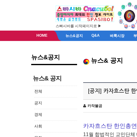
스빠시바를 시작페이지로 ▶
HOME
Q&A
뉴스&공지
벼룩시장
뉴스&공지
뉴스& 공지
뉴스& 공지
[공지] 카자흐스탄 
전체
공지
카작불곰
경제
카자흐스탄 한인총연
사회
11월 합법적인 교민단체