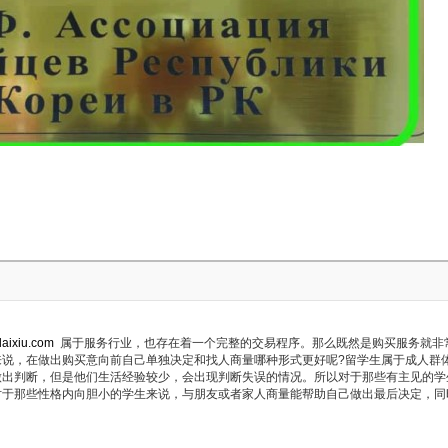
daixiu.com
属于服务行业，也存在着一个完整的交易程序。那么既然是购买服务就非
来说，在做出购买意向前自己单独决定和找人商量哪种形式更好呢?留学生属于成人群
做出判断，但是他们生活经验较少，会出现判断失误的情况。所以对于那些有主见的学
对于那些性格内向胆小的学生来说，与朋友或者家人商量能帮助自己做出最后决定，同