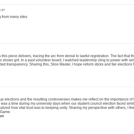
6:57
 from many sites.
 this piece delivers, tracing the arc from denial to lawful registration. The fact tha
s shows grit. In a past volunteer board, I watched leadership cling to power with se
 transparency. Sharing this, Slice Master, I hope reform sticks and fair elections f
p elections and the resulting controversies makes me reflect on the importance of
e was a time during my university days when our student council election faced simi
alized how vital trust was to keeping unity. Sharing my perspective with others, I fee
s Game.
com