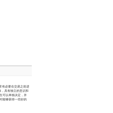
常有必要在交易之前进
体，具有独立的意识和
生可以单独决定，并
时能够获得一些好的