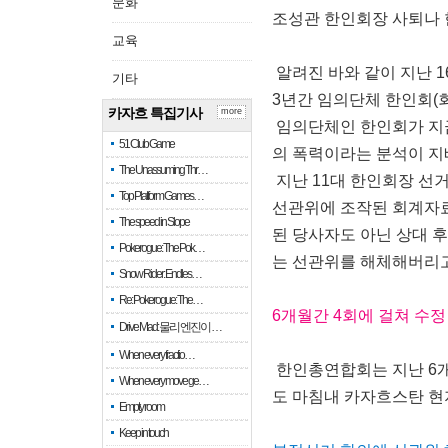
문화
조성관 한인회장 사퇴나 
교육
알려진 바와 같이 지난 
기타
3년간 임의단체 한인회(
카자흐 특집기사
more
임의단체인 한인회가 지금
51 Club Game
의 폭력이라는 분석이 지
The Unassuming Thr…
지난 11대 한인회장 선
Top Platform Games…
선관위에 조작된 회계자료
The speed in Slope
된 당사자도 아닌 상대 
Pokerogue: The Pok…
는 선관위를 해체해버리고
Snow Rider: Endles…
Re: Pokerogue: The…
6개월간 4회에 걸쳐 수
Drive Mad: 물리 엔진이 …
When every fractio…
한인총연합회는 지난 6개
When every move ge…
도 마침내 카자흐스탄 
Empty room
Keep in touch