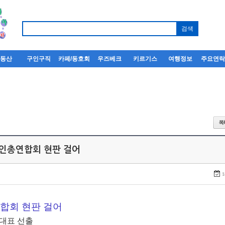
부동산
구인구직
카페/동호회
우즈베크
키르기스
여행정보
주요연
한인총연합회 현판 걸어
1
합회 현판 걸어
 대표 선출