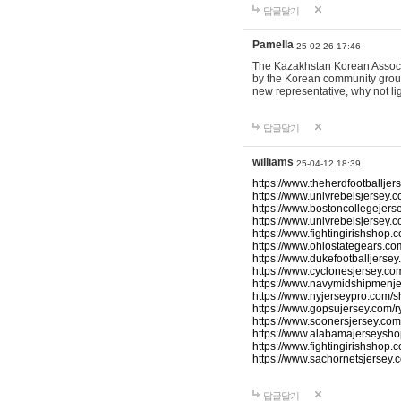
답글달기
Pamella
25-02-26 17:46
The Kazakhstan Korean Associati
by the Korean community group.
new representative, why not l
답글달기
williams
25-04-12 18:39
https://www.theherdfootballjers
https://www.unlvrebelsjersey.
https://www.bostoncollegejerse
https://www.unlvrebelsjersey.co
https://www.fightingirishshop.c
https://www.ohiostategears.com
https://www.dukefootballjersey
https://www.cyclonesjersey.co
https://www.navymidshipmenje
https://www.nyjerseypro.com/s
https://www.gopsujersey.com/r
https://www.soonersjersey.com
https://www.alabamajerseyshop
https://www.fightingirishshop.c
https://www.sachornetsjersey.
답글달기