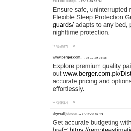
Flexible sleep …
25-12-29 03:34
Ensure safe, uninterrupted r
Flexible Sleep Protection 
guards/
adapts to any bed, pr
nighttime protection.
답글달기
www.berger.com.…
25-12-29 04:46
Explore premium quality pa
out
www.berger.com.pk/Diste
accurate pricing and options
effortlessly.
답글달기
drywall job cos…
25-12-30 02:53
Get accurate budgeting with
href="
https://remoteestimati