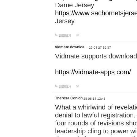
Dame Jersey
https://www.sachornetsjers
Jersey
답글달기
vidmate downloa…
25-04-27 16:57
Vidmate supports downloadi
https://vidmate-apps.com/
답글달기
Theresa Conlon
25-08-14 12:48
What a whirlwind of revelati
denial to lawful registratio
four rounds of revisions sho
leadership cling to power w