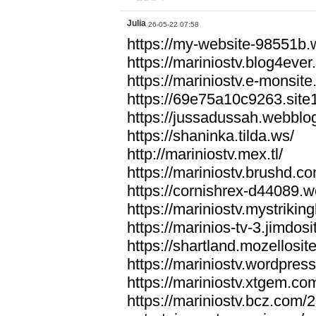
Julia
26-05-22 07:58
https://my-website-98551b
https://mariniostv.blog4ever
https://mariniostv.e-monsit
https://69e75a10c9263.site
https://jussadussah.webblo
https://shaninka.tilda.ws/
http://mariniostv.mex.tl/
https://mariniostv.brushd.co
https://cornishrex-d44089.w
https://mariniostv.mystrikin
https://marinios-tv-3.jimdos
https://shartland.mozellosit
https://mariniostv.wordpres
https://mariniostv.xtgem.co
https://mariniostv.bcz.com/