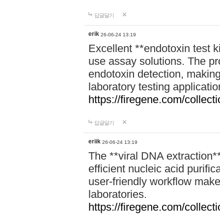
답글달기
erik
26-06-24 13:19
Excellent **endotoxin test k
use assay solutions. The pr
endotoxin detection, making
laboratory testing applicatio
https://firegene.com/collec
답글달기
eriik
26-06-24 13:19
The **viral DNA extraction**
efficient nucleic acid purific
user-friendly workflow make
laboratories.
https://firegene.com/collecti