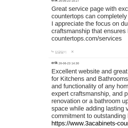
erik
26-06-23 14:27
Great service page with exc
countertops can completely 
I appreciate the focus on du
craftsmanship that ensures 
countertops.com/services
답글달기
erik
26-06-23 14:30
Excellent website and grea
for Kitchens and Bathrooms**
and functionality of any hom
expert craftsmanship, and pr
renovation or a bathroom upg
space while adding lasting 
commitment to outstanding
https://www.3acabinets-cou