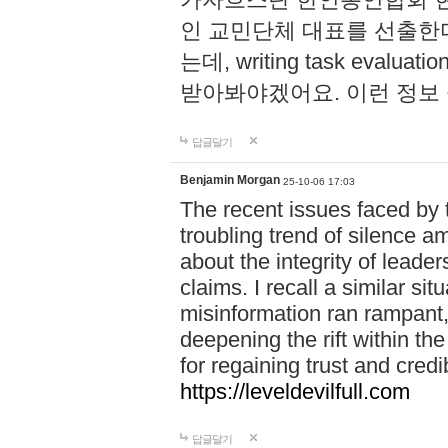
인 교민단체 대표를 선출한
는데, writing task evaluatio
받아봐야겠어요. 이런 정보
답글달기
Benjamin Morgan
25-10-06 17:03
The recent issues faced by 
troubling trend of silence a
about the integrity of leade
claims. I recall a similar si
misinformation ran rampant, 
deepening the rift within t
for regaining trust and credibi
https://leveldevilfull.com
답글달기