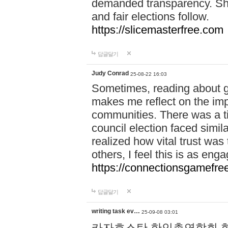
demanded transparency. Shar
and fair elections follow.
https://slicemasterfree.com
답글달기
Judy Conrad
25-08-22 16:03
Sometimes, reading about gr
makes me reflect on the imp
communities. There was a t
council election faced simil
realized how vital trust was
others, I feel this is as e
https://connectionsgamefre
답글달기
writing task ev…
25-09-08 03:01
카자흐스탄 한인총연합회 현