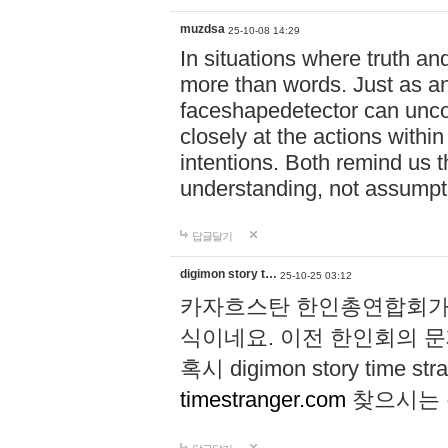
muzdsa
25-10-08 14:29
In situations where truth and
more than words. Just as 
faceshapedetector can uncov
closely at the actions with
intentions. Both remind us 
understanding, not assumpt
답글달기
digimon story t…
25-10-25 03:12
카자흐스탄 한인총연합회가 
식이네요. 이전 한인회의 
혹시 digimon story time str
timestranger.com
찾으시는 