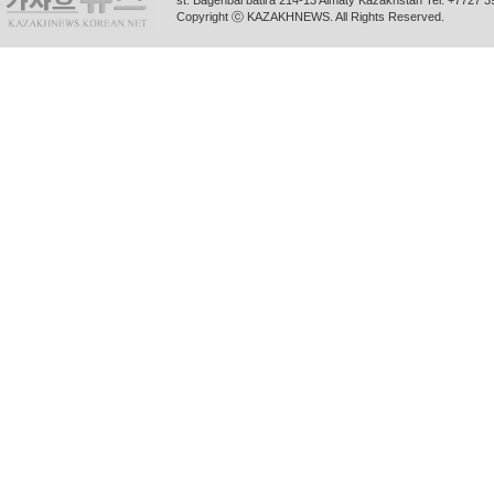
st. Bagenbai batira 214-13 Almaty Kazakhstan Tel. +772
Copyright ⓒ KAZAKHNEWS. All Rights Reserved.