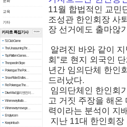
문화
11월 합법적인 교민
교육
조성관 한인회장 사퇴
기타
장 선거에도 출마않
카자흐 특집기사
more
51 Club Game
알려진 바와 같이 지
The Unassuming Thr…
Top Platform Games…
회”로 현지 외국인 
The speed in Slope
년간 임의단체 한인회
Pokerogue: The Pok…
드러났다.
Snow Rider: Endles…
Re: Pokerogue: The…
임의단체인 한인회가
Drive Mad: 물리 엔진이 …
고 거짓 주장을 해온
When every fractio…
When every move ge…
력이라는 분석이 지
Empty room
지난 11대 한인회장
Keep in touch