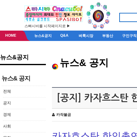
스빠시바를 시작페이지로 ▶
HOME
Q&A
뉴스&공지
벼룩시장
부동산
구인구직
뉴스&공지
뉴스& 공지
뉴스& 공지
전체
[공지] 카자흐스탄
공지
경제
카작불곰
사회
카자흐스탄 한인총연