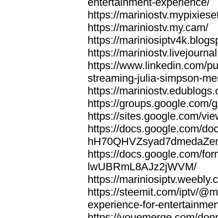
entertainment-experience/
https://mariniostv.mypixiese
https://mariniostv.my.cam/
https://mariniosiptv4k.blog
https://mariniostv.livejourna
https://www.linkedin.com/pu
streaming-julia-simpson-me
https://mariniostv.edublogs.
https://groups.google.com
https://sites.google.com/vi
https://docs.google.com/do
hH70QHVZsyad7dmedaZ
https://docs.google.co
lwUBRmL8AJz2jWVM/
https://mariniosiptv.weebly.
https://steemit.com/iptv/@
experience-for-entertainmen
https://youemerge.com/donnm