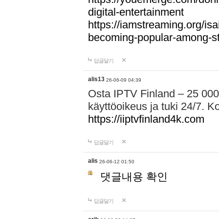
digital-entertainment
https://iamstreaming.org/isa
becoming-popular-among-s
답글달기
alis13
26-06-09 04:39
Osta IPTV Finland – 25 000
käyttöoikeus ja tuki 24/7. Ko
https://iiptvfinland4k.com
답글달기
alis
26-06-12 01:50
댓글내용 확인
답글달기