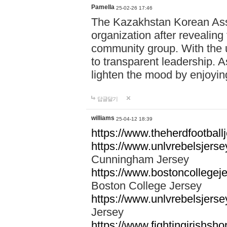
Pamella
25-02-26 17:46
The Kazakhstan Korean Assoc
organization after revealing
community group. With the u
to transparent leadership. A
lighten the mood by enjoyi
답글달기
williams
25-04-12 18:39
https://www.theherdfootballj
https://www.unlvrebelsjers
Cunningham Jersey
https://www.bostoncollegeje
Boston College Jersey
https://www.unlvrebelsjersey
Jersey
https://www.fightingirishsho