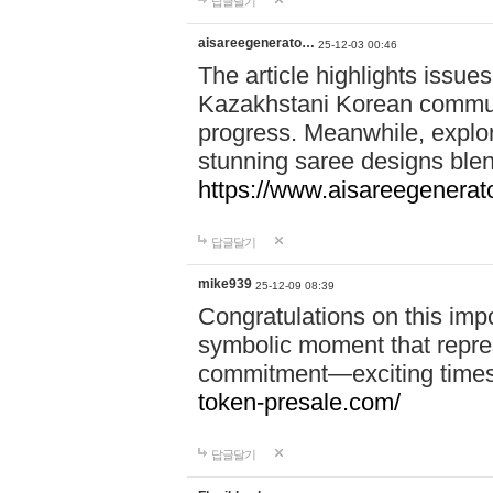
답글달기
aisareegenerato…
25-12-03 00:46
The article highlights issues
Kazakhstani Korean communi
progress. Meanwhile, explo
stunning saree designs blen
https://www.aisareegenerat
답글달기
mike939
25-12-09 08:39
Congratulations on this imp
symbolic moment that repre
commitment—exciting times 
token-presale.com/
답글달기