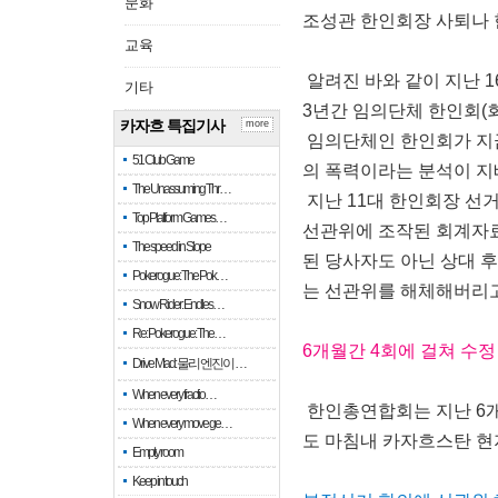
문화
조성관 한인회장 사퇴나 
교육
알려진 바와 같이 지난 
기타
3년간 임의단체 한인회(
카자흐 특집기사
more
임의단체인 한인회가 지금
51 Club Game
의 폭력이라는 분석이 지
The Unassuming Thr…
지난 11대 한인회장 선
Top Platform Games…
선관위에 조작된 회계자료
The speed in Slope
된 당사자도 아닌 상대 
Pokerogue: The Pok…
는 선관위를 해체해버리고
Snow Rider: Endles…
Re: Pokerogue: The…
6개월간 4회에 걸쳐 수
Drive Mad: 물리 엔진이 …
When every fractio…
한인총연합회는 지난 6개
When every move ge…
도 마침내 카자흐스탄 
Empty room
Keep in touch