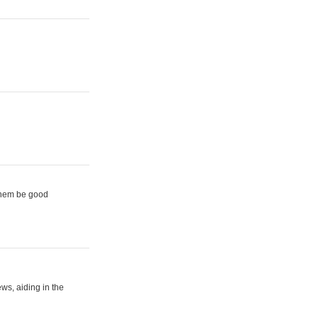
them be good
ews, aiding in the