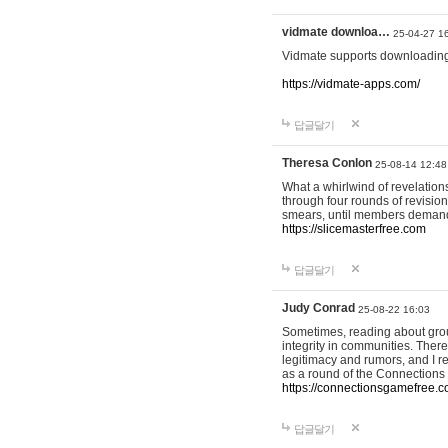
vidmate downloa…
25-04-27 1
Vidmate supports downloading
https://vidmate-apps.com/
답글달기
Theresa Conlon
25-08-14 12:48
What a whirlwind of revelations
through four rounds of revision
smears, until members demanded
https://slicemasterfree.com
답글달기
Judy Conrad
25-08-22 16:03
Sometimes, reading about grou
integrity in communities. Ther
legitimacy and rumors, and I re
as a round of the Connection
https://connectionsgamefree.
답글달기