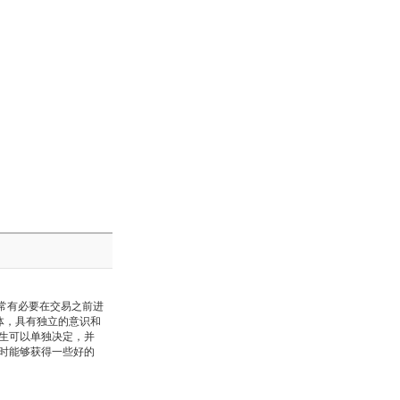
常有必要在交易之前进
体，具有独立的意识和
生可以单独决定，并
时能够获得一些好的