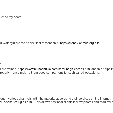
uched my heart.
 Watergirl are the perfect test of friendship!
https://fireboy-andwatergirl.io
8
 are trained,
https://www.rekhashukla.com/karol-bagh-escorts.html
and this helps 
properly, hence making them good companions for such varied occasions.
ough various channels, with the majority advertising their services on the internet
.in/saket-call-girls.html
. This allows potential clients to view photos and read revi