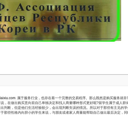
daixiu.com
属于服务行业，也存在着一个完整的交易程序。那么既然是购买服务就非
来说，在做出购买意向前自己单独决定和找人商量哪种形式更好呢?留学生属于成人群
做出判断，但是他们生活经验较少，会出现判断失误的情况。所以对于那些有主见的学
对于那些性格内向胆小的学生来说，与朋友或者家人商量能帮助自己做出最后决定，同