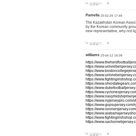
답글달기
Pamella
25-02-26 17:46
The Kazakhstan Korean Associati
by the Korean community group.
new representative, why not l
답글달기
williams
25-04-12 18:39
https://www.theherdfootballjers
https://www.unlvrebelsjersey.
https://www.bostoncollegejerse
https://www.unlvrebelsjersey.co
https://www.fightingirishshop.c
https://www.ohiostategears.com
https://www.dukefootballjersey
https://www.cyclonesjersey.co
https://www.navymidshipmenje
https://www.nyjerseypro.com/s
https://www.gopsujersey.com/r
https://www.soonersjersey.com
https://www.alabamajerseyshop
https://www.fightingirishshop.c
https://www.sachornetsjersey.
답글달기