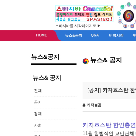
스빠시바를 시작페이지로 ▶
HOME
Q&A
뉴스&공지
벼룩시장
뉴스&공지
뉴스& 공지
뉴스& 공지
[공지] 카자흐스탄 
전체
공지
카작불곰
경제
카자흐스탄 한인총연
사회
11월 합법적인 교민단체