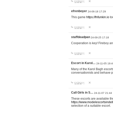
답글달기
efrenboyer
24-06-18 17:29
This game
https://fnfunkin.io
to
답글달기
staffdeadpan
24-09-25 17:18
Cooperation is key! Fireboy and
답글달기
Escort in Karol…
24-11-05 19:4
Many of the Karol Bagh escorts
conversationists and behave 
답글달기
Call Girls in S…
24-11-07 21:44
These escorts are available thr
https://www.modelescortsindelhi
selection of a suitable escort.