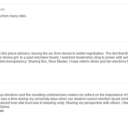
6:57
 from many sites.
 this piece delivers, tracing the arc from denial to lawful registration. The fact tha
s shows grit. In a past volunteer board, I watched leadership cling to power with se
 transparency. Sharing this, Slice Master, I hope reform sticks and fair elections f
p elections and the resulting controversies makes me reflect on the importance of
e was a time during my university days when our student council election faced simi
alized how vital trust was to keeping unity. Sharing my perspective with others, I fee
s Game.
com