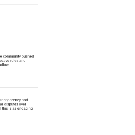
t the community pushed
lective rules and
ollow.
 transparency and
lar disputes over
l this is as engaging