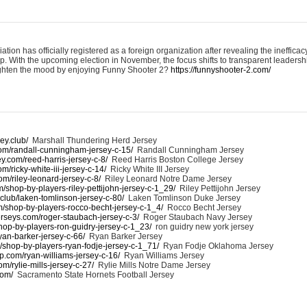
on has officially registered as a foreign organization after revealing the inefficac
 With the upcoming election in November, the focus shifts to transparent leadershi
ighten the mood by enjoying Funny Shooter 2?
https://funnyshooter-2.com/
ey.club/
Marshall Thundering Herd Jersey
com/randall-cunningham-jersey-c-15/
Randall Cunningham Jersey
y.com/reed-harris-jersey-c-8/
Reed Harris Boston College Jersey
m/ricky-white-iii-jersey-c-14/
Ricky White III Jersey
om/riley-leonard-jersey-c-8/
Riley Leonard Notre Dame Jersey
/shop-by-players-riley-pettijohn-jersey-c-1_29/
Riley Pettijohn Jersey
.club/laken-tomlinson-jersey-c-80/
Laken Tomlinson Duke Jersey
m/shop-by-players-rocco-becht-jersey-c-1_4/
Rocco Becht Jersey
rseys.com/roger-staubach-jersey-c-3/
Roger Staubach Navy Jersey
hop-by-players-ron-guidry-jersey-c-1_23/
ron guidry new york jersey
yan-barker-jersey-c-66/
Ryan Barker Jersey
/shop-by-players-ryan-fodje-jersey-c-1_71/
Ryan Fodje Oklahoma Jersey
.com/ryan-williams-jersey-c-16/
Ryan Williams Jersey
om/rylie-mills-jersey-c-27/
Rylie Mills Notre Dame Jersey
com/
Sacramento State Hornets Football Jersey