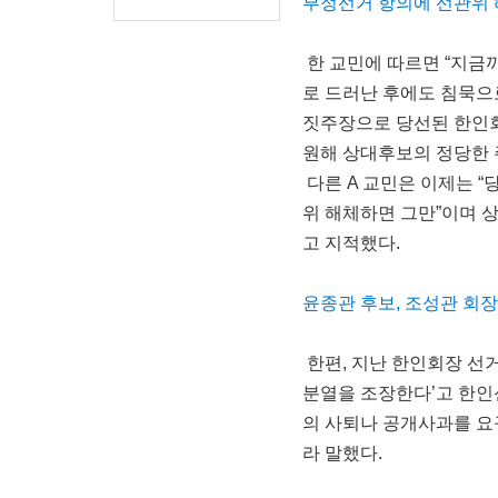
부정선거 항의에 선관위
한 교민에 따르면 “지금
로 드러난 후에도 침묵으
짓주장으로 당선된 한인회
원해 상대후보의 정당한 
다른 A 교민은 이제는 “
위 해체하면 그만”이며 
고 지적했다.
윤종관 후보, 조성관 회
한편, 지난 한인회장 선
분열을 조장한다’고 한인
의 사퇴나 공개사과를 요
라 말했다.