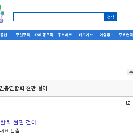
부동산
구인구직
카페/동호회
우즈베크
키르기스
여행정보
주요연
한인총연합회 현판 걸어
1
합회 현판 걸어
 대표 선출