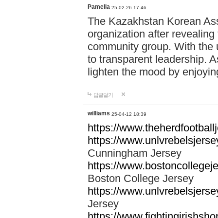
Pamella
25-02-26 17:46
The Kazakhstan Korean Assoc
organization after revealing
community group. With the u
to transparent leadership. A
lighten the mood by enjoyi
답글달기
williams
25-04-12 18:39
https://www.theherdfootballj
https://www.unlvrebelsjers
Cunningham Jersey
https://www.bostoncollegeje
Boston College Jersey
https://www.unlvrebelsjersey
Jersey
https://www.fightingirishsho