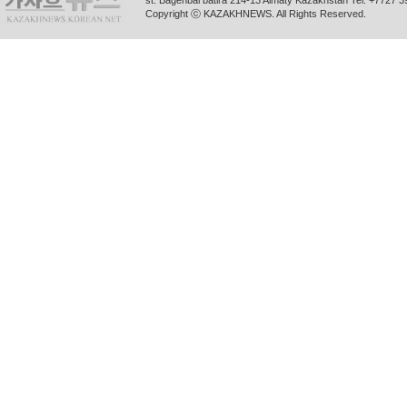
st. Bagenbai batira 214-13 Almaty Kazakhstan Tel. +772
Copyright ⓒ KAZAKHNEWS. All Rights Reserved.