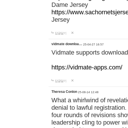
Dame Jersey
https://www.sachornetsjers
Jersey
답글달기
vidmate downloa…
25-04-27 16:57
Vidmate supports downloadi
https://vidmate-apps.com/
답글달기
Theresa Conlon
25-08-14 12:48
What a whirlwind of revelati
denial to lawful registratio
four rounds of revisions sho
leadership cling to power w