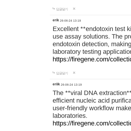
답글달기
erik
26-06-24 13:19
Excellent **endotoxin test k
use assay solutions. The pr
endotoxin detection, making
laboratory testing applicatio
https://firegene.com/collec
답글달기
eriik
26-06-24 13:19
The **viral DNA extraction**
efficient nucleic acid purific
user-friendly workflow make
laboratories.
https://firegene.com/collecti