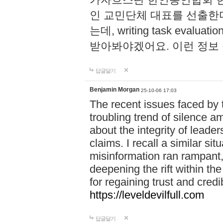
인 교민단체 대표를 선출한
는데, writing task evaluatio
받아봐야겠어요. 이런 정보
답글달기
Benjamin Morgan
25-10-06 17:03
The recent issues faced by 
troubling trend of silence a
about the integrity of leade
claims. I recall a similar si
misinformation ran rampant, 
deepening the rift within t
for regaining trust and credibi
https://leveldevilfull.com
답글달기