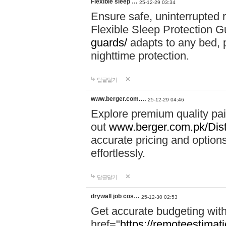
Flexible sleep …
25-12-29 03:34
Ensure safe, uninterrupted r
Flexible Sleep Protection 
guards/
adapts to any bed, pr
nighttime protection.
답글달기
www.berger.com.…
25-12-29 04:46
Explore premium quality pa
out
www.berger.com.pk/Diste
accurate pricing and options
effortlessly.
답글달기
drywall job cos…
25-12-30 02:53
Get accurate budgeting with
href="
https://remoteestimati