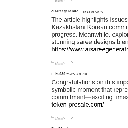
답글달기
aisareegenerato…
25-12-03 00:46
The article highlights issues
Kazakhstani Korean communi
progress. Meanwhile, explo
stunning saree designs blen
https://www.aisareegenerat
답글달기
mike939
25-12-09 08:39
Congratulations on this imp
symbolic moment that repre
commitment—exciting times 
token-presale.com/
답글달기