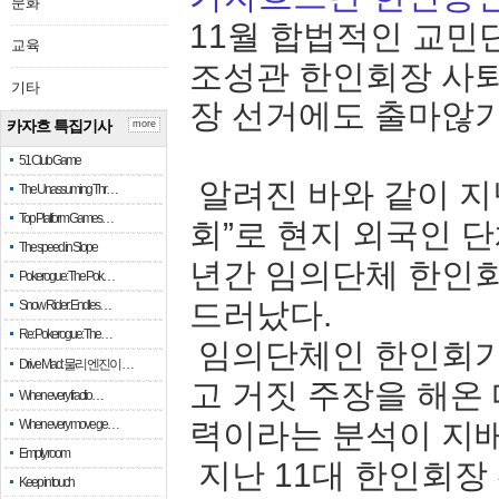
문화
11월 합법적인 교민
교육
조성관 한인회장 사퇴
기타
장 선거에도 출마않
카자흐 특집기사
more
51 Club Game
알려진 바와 같이 지
The Unassuming Thr…
Top Platform Games…
회”로 현지 외국인 
The speed in Slope
년간 임의단체 한인회
Pokerogue: The Pok…
드러났다.
Snow Rider: Endles…
Re: Pokerogue: The…
임의단체인 한인회가
Drive Mad: 물리 엔진이 …
고 거짓 주장을 해온
When every fractio…
When every move ge…
력이라는 분석이 지
Empty room
지난 11대 한인회장
Keep in touch