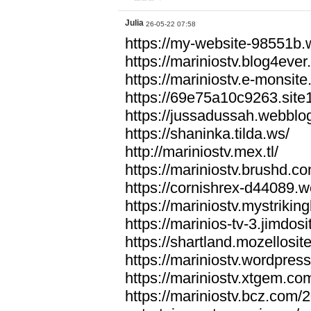
Julia
26-05-22 07:58
https://my-website-98551b
https://mariniostv.blog4ever
https://mariniostv.e-monsit
https://69e75a10c9263.site
https://jussadussah.webblo
https://shaninka.tilda.ws/
http://mariniostv.mex.tl/
https://mariniostv.brushd.co
https://cornishrex-d44089.w
https://mariniostv.mystrikin
https://marinios-tv-3.jimdos
https://shartland.mozellosit
https://mariniostv.wordpres
https://mariniostv.xtgem.co
https://mariniostv.bcz.com/