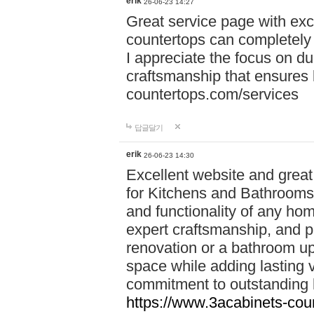
erik
26-06-23 14:27
Great service page with exc
countertops can completely 
I appreciate the focus on du
craftsmanship that ensures 
countertops.com/services
답글달기
erik
26-06-23 14:30
Excellent website and grea
for Kitchens and Bathrooms**
and functionality of any hom
expert craftsmanship, and pr
renovation or a bathroom upg
space while adding lasting 
commitment to outstanding
https://www.3acabinets-cou