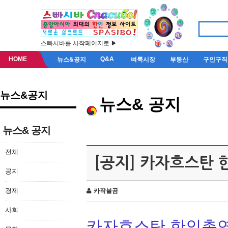
스빠시바를 시작페이지로 ▶
HOME
Q&A
뉴스&공지
벼룩시장
부동산
구인구직
뉴스&공지
뉴스& 공지
뉴스& 공지
전체
[공지] 카자흐스탄
공지
경제
카작불곰
사회
카자흐스탄 한인총연