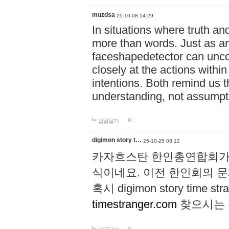
muzdsa
25-10-08 14:29
In situations where truth and
more than words. Just as 
faceshapedetector can uncov
closely at the actions with
intentions. Both remind us 
understanding, not assumpt
답글달기
digimon story t…
25-10-25 03:12
카자흐스탄 한인총연합회가 
식이네요. 이전 한인회의 
혹시 digimon story time str
timestranger.com
찾으시는 