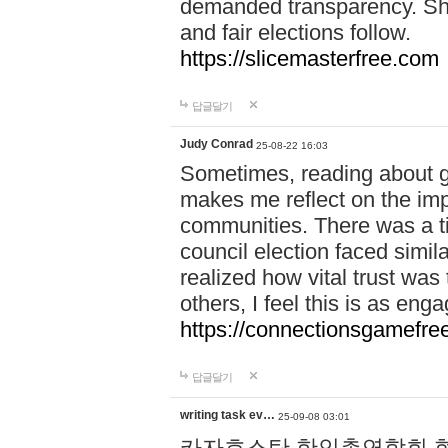
demanded transparency. Shar
and fair elections follow.
https://slicemasterfree.com
답글달기
Judy Conrad
25-08-22 16:03
Sometimes, reading about gr
makes me reflect on the imp
communities. There was a t
council election faced simil
realized how vital trust was
others, I feel this is as e
https://connectionsgamefre
답글달기
writing task ev…
25-09-08 03:01
카자흐스탄 한인총연합회 현