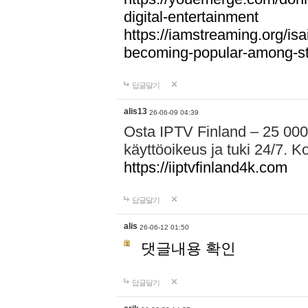
digital-entertainment
https://iamstreaming.org/isa
becoming-popular-among-s
답글달기
alis13
26-06-09 04:39
Osta IPTV Finland – 25 000
käyttöoikeus ja tuki 24/7. Ko
https://iiptvfinland4k.com
답글달기
alis
26-06-12 01:50
댓글내용 확인
답글달기