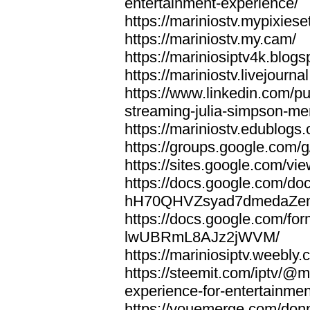
entertainment-experience/
https://mariniostv.mypixiese
https://mariniostv.my.cam/
https://mariniosiptv4k.blog
https://mariniostv.livejourna
https://www.linkedin.com/pu
streaming-julia-simpson-me
https://mariniostv.edublogs.
https://groups.google.com
https://sites.google.com/vi
https://docs.google.com/do
hH70QHVZsyad7dmedaZ
https://docs.google.co
lwUBRmL8AJz2jWVM/
https://mariniosiptv.weebly.
https://steemit.com/iptv/@
experience-for-entertainmen
https://youemerge.com/donnm