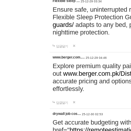
Flexible sleep …
25-12-29 03:34
Ensure safe, uninterrupted r
Flexible Sleep Protection 
guards/
adapts to any bed, pr
nighttime protection.
답글달기
www.berger.com.…
25-12-29 04:46
Explore premium quality pa
out
www.berger.com.pk/Diste
accurate pricing and options
effortlessly.
답글달기
drywall job cos…
25-12-30 02:53
Get accurate budgeting with
href="
https://remoteestimati