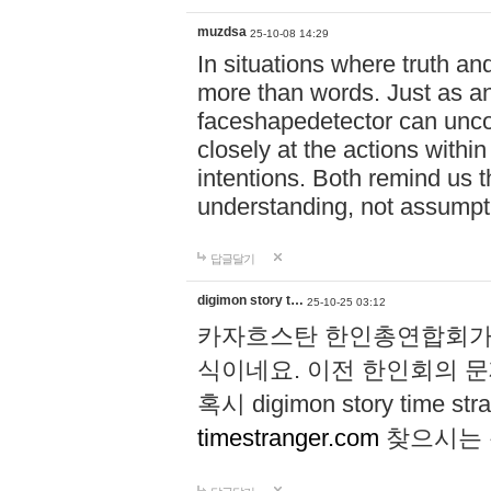
muzdsa
25-10-08 14:29
In situations where truth and
more than words. Just as 
faceshapedetector can uncov
closely at the actions with
intentions. Both remind us 
understanding, not assumpt
답글달기
digimon story t…
25-10-25 03:12
카자흐스탄 한인총연합회가 
식이네요. 이전 한인회의 
혹시 digimon story time str
timestranger.com
찾으시는 