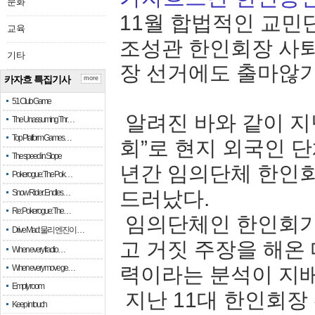
문화
11월 합법적인 교민
교육
조성관 한인회장 사퇴
기타
장 선거에도 출마않
카자흐 특집기사
more
51 Club Game
알려진 바와 같이 지
The Unassuming Thr…
Top Platform Games…
회”로 현지 외국인 
The speed in Slope
년간 임의단체 한인회
Pokerogue: The Pok…
드러났다.
Snow Rider: Endles…
Re: Pokerogue: The…
임의단체인 한인회가
Drive Mad: 물리 엔진이 …
고 거짓 주장을 해온
When every fractio…
When every move ge…
력이라는 분석이 지
Empty room
지난 11대 한인회장
Keep in touch