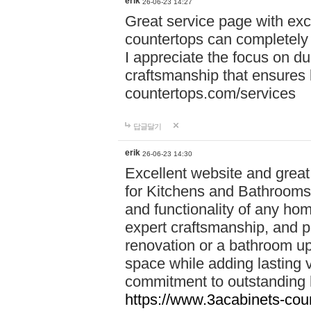
erik
26-06-23 14:27
Great service page with exc
countertops can completely 
I appreciate the focus on du
craftsmanship that ensures 
countertops.com/services
답글달기
erik
26-06-23 14:30
Excellent website and grea
for Kitchens and Bathrooms**
and functionality of any hom
expert craftsmanship, and pr
renovation or a bathroom upg
space while adding lasting 
commitment to outstanding
https://www.3acabinets-cou