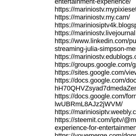
entertainment-experience/
https://mariniostv.mypixiese
https://mariniostv.my.cam/
https://mariniosiptv4k.blog
https://mariniostv.livejourna
https://www.linkedin.com/pu
streaming-julia-simpson-me
https://mariniostv.edublogs.
https://groups.google.com
https://sites.google.com/vi
https://docs.google.com/do
hH70QHVZsyad7dmedaZ
https://docs.google.co
lwUBRmL8AJz2jWVM/
https://mariniosiptv.weebly.
https://steemit.com/iptv/@
experience-for-entertainmen
https://youemerge.com/donnm