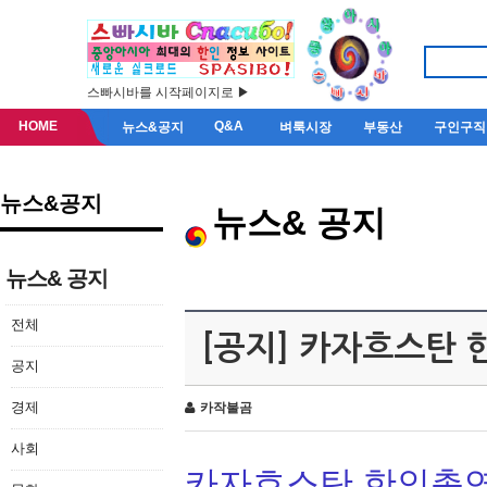
스빠시바를 시작페이지로 ▶
HOME
Q&A
뉴스&공지
벼룩시장
부동산
구인구직
뉴스&공지
뉴스& 공지
뉴스& 공지
전체
[공지] 카자흐스탄
공지
경제
카작불곰
사회
카자흐스탄 한인총연