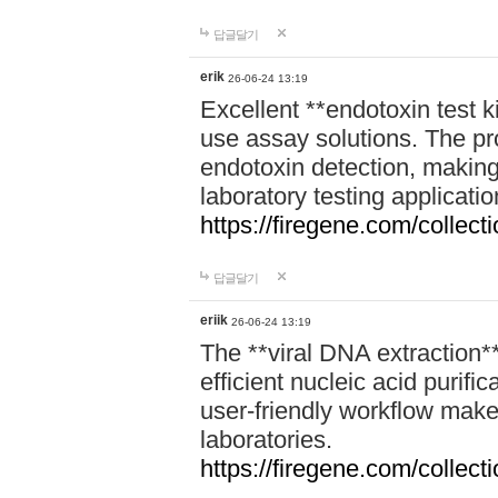
답글달기
erik
26-06-24 13:19
Excellent **endotoxin test k
use assay solutions. The pr
endotoxin detection, making
laboratory testing applicatio
https://firegene.com/collec
답글달기
eriik
26-06-24 13:19
The **viral DNA extraction**
efficient nucleic acid purific
user-friendly workflow make
laboratories.
https://firegene.com/collecti