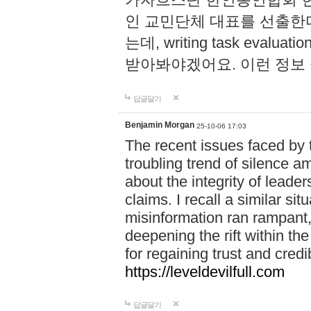
인 교민단체 대표를 선출한
는데, writing task evaluatio
받아봐야겠어요. 이런 정보
답글달기
Benjamin Morgan
25-10-06 17:03
The recent issues faced by 
troubling trend of silence a
about the integrity of leade
claims. I recall a similar si
misinformation ran rampant, 
deepening the rift within t
for regaining trust and credibi
https://leveldevilfull.com
답글달기