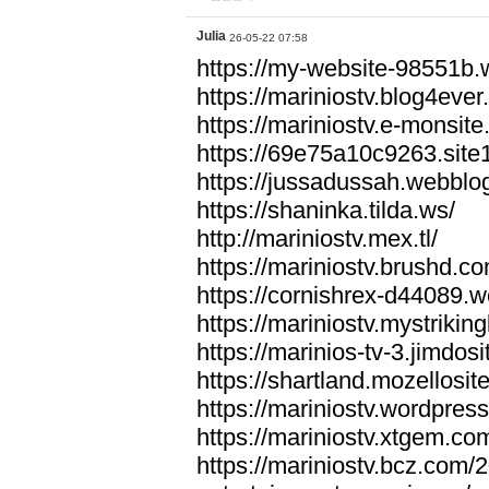
Julia
26-05-22 07:58
https://my-website-98551b
https://mariniostv.blog4ever
https://mariniostv.e-monsit
https://69e75a10c9263.site
https://jussadussah.webblo
https://shaninka.tilda.ws/
http://mariniostv.mex.tl/
https://mariniostv.brushd.co
https://cornishrex-d44089.w
https://mariniostv.mystrikin
https://marinios-tv-3.jimdos
https://shartland.mozellosit
https://mariniostv.wordpres
https://mariniostv.xtgem.co
https://mariniostv.bcz.com/