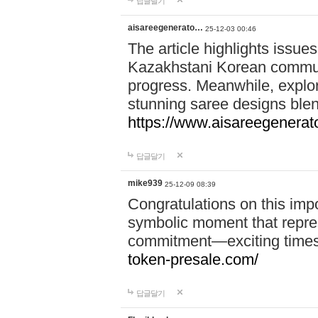
답글달기
aisareegenerato…
25-12-03 00:46
The article highlights issues
Kazakhstani Korean communi
progress. Meanwhile, explo
stunning saree designs blen
https://www.aisareegenerat
답글달기
mike939
25-12-09 08:39
Congratulations on this imp
symbolic moment that repre
commitment—exciting times 
token-presale.com/
답글달기