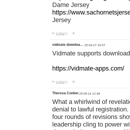
Dame Jersey
https://www.sachornetsjers
Jersey
답글달기
vidmate downloa…
25-04-27 16:57
Vidmate supports downloadi
https://vidmate-apps.com/
답글달기
Theresa Conlon
25-08-14 12:48
What a whirlwind of revelati
denial to lawful registratio
four rounds of revisions sho
leadership cling to power w