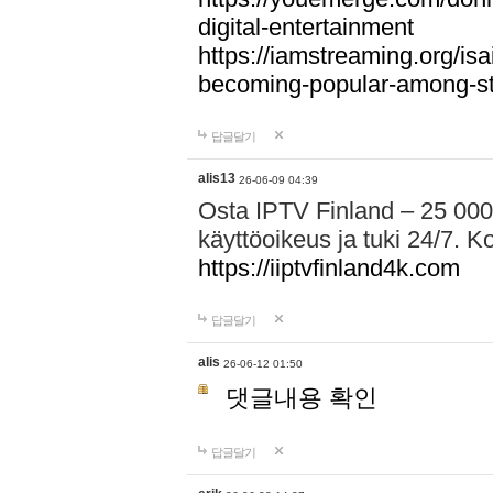
digital-entertainment
https://iamstreaming.org/isa
becoming-popular-among-s
답글달기
alis13
26-06-09 04:39
Osta IPTV Finland – 25 000
käyttöoikeus ja tuki 24/7. Ko
https://iiptvfinland4k.com
답글달기
alis
26-06-12 01:50
댓글내용 확인
답글달기