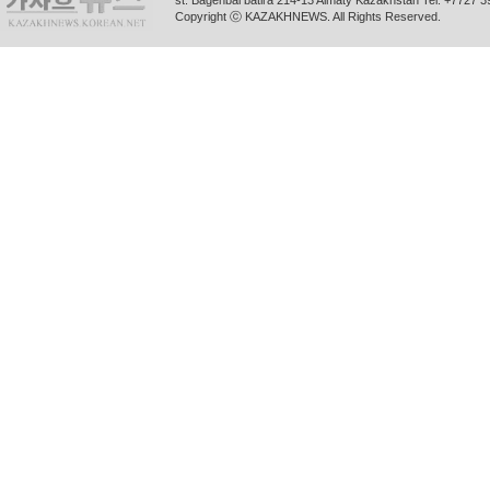
st. Bagenbai batira 214-13 Almaty Kazakhstan Tel. +772
Copyright ⓒ KAZAKHNEWS. All Rights Reserved.