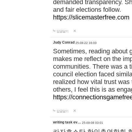
demanded transparency. Shar
and fair elections follow.
https://slicemasterfree.com
답글달기
Judy Conrad
25-08-22 16:03
Sometimes, reading about gr
makes me reflect on the imp
communities. There was a t
council election faced simil
realized how vital trust was
others, I feel this is as e
https://connectionsgamefre
답글달기
writing task ev…
25-09-08 03:01
카자흐스탄 한인총연합회 현