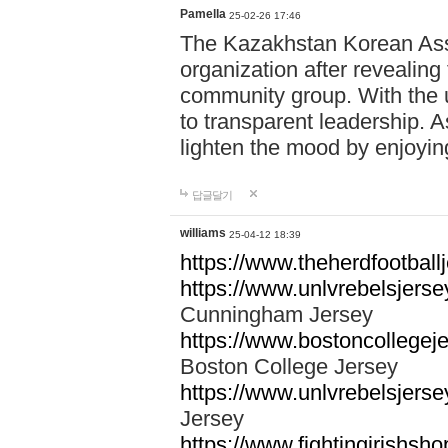
Pamella
25-02-26 17:46
The Kazakhstan Korean Assoc
organization after revealing
community group. With the u
to transparent leadership. A
lighten the mood by enjoyi
답글달기
williams
25-04-12 18:39
https://www.theherdfootballj
https://www.unlvrebelsjers
Cunningham Jersey
https://www.bostoncollegeje
Boston College Jersey
https://www.unlvrebelsjersey
Jersey
https://www.fightingirishsho