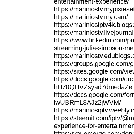
entertainment-experience/
https://mariniostv.mypixiese
https://mariniostv.my.cam/
https://mariniosiptv4k.blog
https://mariniostv.livejourna
https://www.linkedin.com/pu
streaming-julia-simpson-me
https://mariniostv.edublogs.
https://groups.google.com
https://sites.google.com/vi
https://docs.google.com/do
hH70QHVZsyad7dmedaZ
https://docs.google.co
lwUBRmL8AJz2jWVM/
https://mariniosiptv.weebly.
https://steemit.com/iptv/@
experience-for-entertainmen
https://youemerge.com/donnm