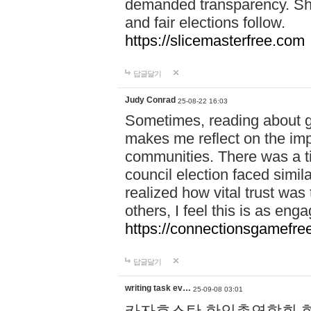
demanded transparency. Shar
and fair elections follow.
https://slicemasterfree.com
답글달기
Judy Conrad
25-08-22 16:03
Sometimes, reading about gr
makes me reflect on the imp
communities. There was a t
council election faced simil
realized how vital trust was
others, I feel this is as e
https://connectionsgamefre
답글달기
writing task ev…
25-09-08 03:01
카자흐스탄 한인총연합회 현