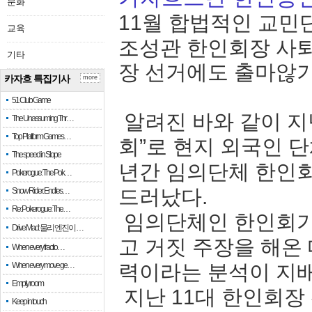
문화
11월 합법적인 교민
교육
조성관 한인회장 사퇴
기타
장 선거에도 출마않
카자흐 특집기사
more
51 Club Game
알려진 바와 같이 지
The Unassuming Thr…
Top Platform Games…
회”로 현지 외국인 
The speed in Slope
년간 임의단체 한인회
Pokerogue: The Pok…
드러났다.
Snow Rider: Endles…
Re: Pokerogue: The…
임의단체인 한인회가
Drive Mad: 물리 엔진이 …
고 거짓 주장을 해온
When every fractio…
When every move ge…
력이라는 분석이 지
Empty room
지난 11대 한인회장
Keep in touch