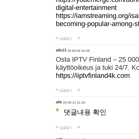
digital-entertainment
https://iamstreaming.org/isa
becoming-popular-among-s
답글달기
alis13
26-06-09 04:39
Osta IPTV Finland – 25 000
käyttöoikeus ja tuki 24/7. Ko
https://iiptvfinland4k.com
답글달기
alis
26-06-12 01:50
댓글내용 확인
답글달기