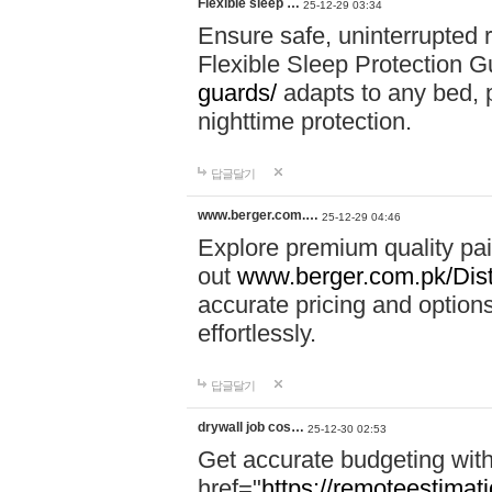
Flexible sleep …
25-12-29 03:34
Ensure safe, uninterrupted r
Flexible Sleep Protection 
guards/
adapts to any bed, pr
nighttime protection.
답글달기
www.berger.com.…
25-12-29 04:46
Explore premium quality pa
out
www.berger.com.pk/Diste
accurate pricing and options
effortlessly.
답글달기
drywall job cos…
25-12-30 02:53
Get accurate budgeting with
href="
https://remoteestimati