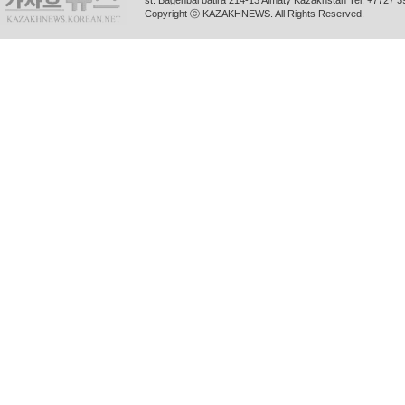
st. Bagenbai batira 214-13 Almaty Kazakhstan Tel. +772
Copyright ⓒ KAZAKHNEWS. All Rights Reserved.