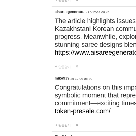
답글달기
aisareegenerato…
25-12-03 00:46
The article highlights issues
Kazakhstani Korean communi
progress. Meanwhile, explo
stunning saree designs blen
https://www.aisareegenerat
답글달기
mike939
25-12-09 08:39
Congratulations on this imp
symbolic moment that repre
commitment—exciting times 
token-presale.com/
답글달기