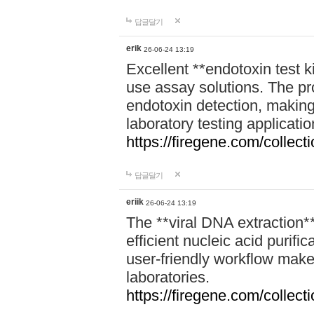
답글달기
erik
26-06-24 13:19
Excellent **endotoxin test k
use assay solutions. The pr
endotoxin detection, making
laboratory testing applicatio
https://firegene.com/collec
답글달기
eriik
26-06-24 13:19
The **viral DNA extraction**
efficient nucleic acid purific
user-friendly workflow make
laboratories.
https://firegene.com/collecti