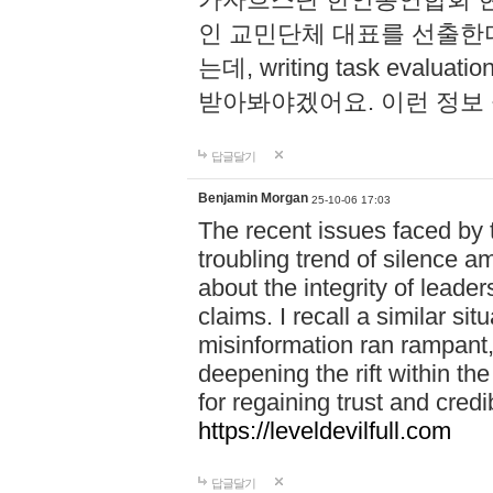
인 교민단체 대표를 선출한
는데, writing task evaluatio
받아봐야겠어요. 이런 정보
답글달기
Benjamin Morgan
25-10-06 17:03
The recent issues faced by 
troubling trend of silence a
about the integrity of leade
claims. I recall a similar si
misinformation ran rampant, 
deepening the rift within t
for regaining trust and credibi
https://leveldevilfull.com
답글달기