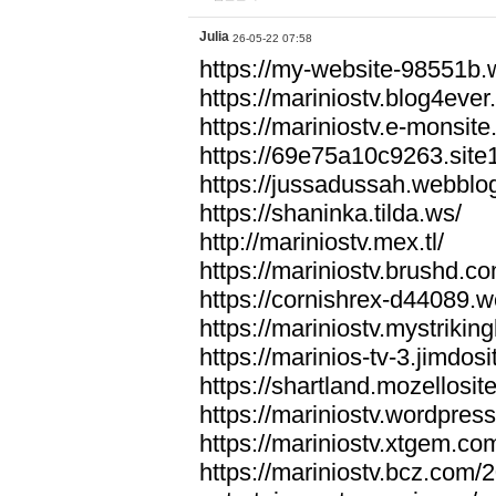
Julia
26-05-22 07:58
https://my-website-98551b
https://mariniostv.blog4ever
https://mariniostv.e-monsit
https://69e75a10c9263.site
https://jussadussah.webblo
https://shaninka.tilda.ws/
http://mariniostv.mex.tl/
https://mariniostv.brushd.co
https://cornishrex-d44089.w
https://mariniostv.mystrikin
https://marinios-tv-3.jimdos
https://shartland.mozellosit
https://mariniostv.wordpres
https://mariniostv.xtgem.co
https://mariniostv.bcz.com/