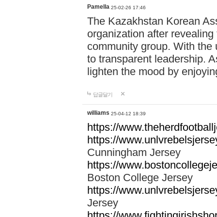
Pamella
25-02-26 17:46
The Kazakhstan Korean Assoc
organization after revealing
community group. With the u
to transparent leadership. A
lighten the mood by enjoyi
답글달기
williams
25-04-12 18:39
https://www.theherdfootballj
https://www.unlvrebelsjers
Cunningham Jersey
https://www.bostoncollegeje
Boston College Jersey
https://www.unlvrebelsjersey
Jersey
https://www.fightingirishsho