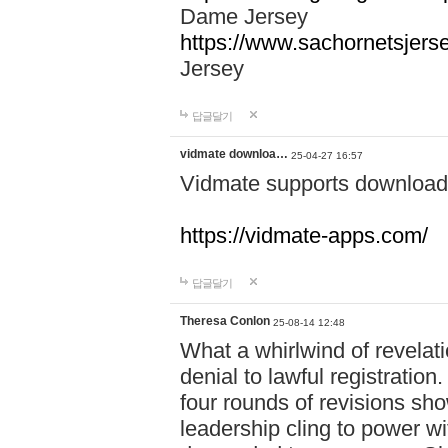
Dame Jersey
https://www.sachornetsjers
Jersey
답글달기
vidmate downloa…
25-04-27 16:57
Vidmate supports downloadi
https://vidmate-apps.com/
답글달기
Theresa Conlon
25-08-14 12:48
What a whirlwind of revelati
denial to lawful registratio
four rounds of revisions sho
leadership cling to power w