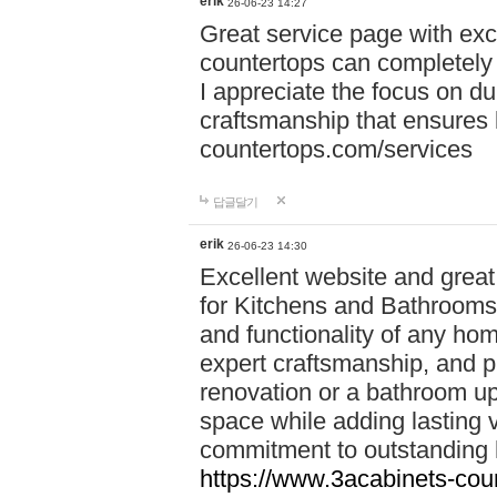
erik
26-06-23 14:27
Great service page with exc
countertops can completely 
I appreciate the focus on du
craftsmanship that ensures 
countertops.com/services
답글달기
erik
26-06-23 14:30
Excellent website and grea
for Kitchens and Bathrooms**
and functionality of any hom
expert craftsmanship, and pr
renovation or a bathroom upg
space while adding lasting 
commitment to outstanding
https://www.3acabinets-cou