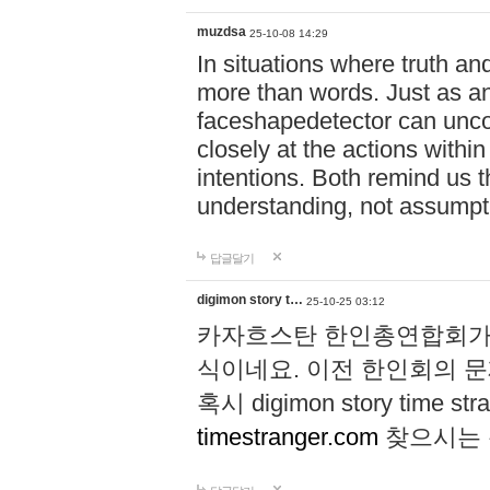
muzdsa
25-10-08 14:29
In situations where truth and
more than words. Just as 
faceshapedetector can uncov
closely at the actions with
intentions. Both remind us 
understanding, not assumpt
답글달기
digimon story t…
25-10-25 03:12
카자흐스탄 한인총연합회가 
식이네요. 이전 한인회의 
혹시 digimon story time str
timestranger.com
찾으시는 