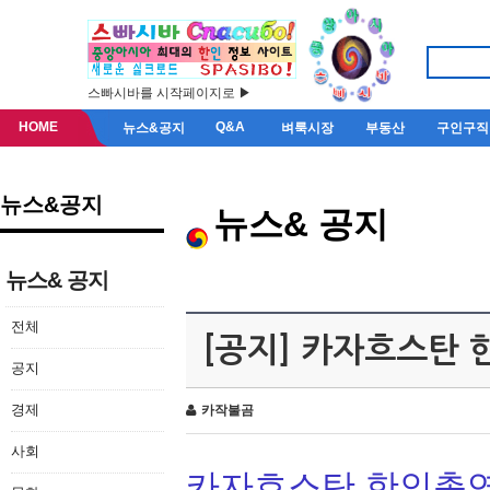
스빠시바를 시작페이지로 ▶
HOME
Q&A
뉴스&공지
벼룩시장
부동산
구인구직
뉴스&공지
뉴스& 공지
뉴스& 공지
전체
[공지] 카자흐스탄
공지
경제
카작불곰
사회
카자흐스탄 한인총연