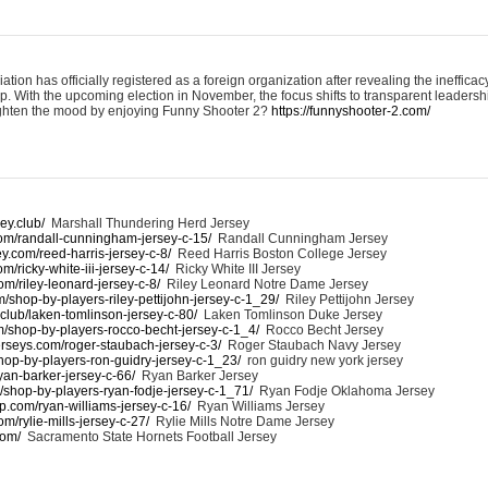
on has officially registered as a foreign organization after revealing the inefficac
 With the upcoming election in November, the focus shifts to transparent leadershi
ighten the mood by enjoying Funny Shooter 2?
https://funnyshooter-2.com/
ey.club/
Marshall Thundering Herd Jersey
com/randall-cunningham-jersey-c-15/
Randall Cunningham Jersey
y.com/reed-harris-jersey-c-8/
Reed Harris Boston College Jersey
m/ricky-white-iii-jersey-c-14/
Ricky White III Jersey
om/riley-leonard-jersey-c-8/
Riley Leonard Notre Dame Jersey
/shop-by-players-riley-pettijohn-jersey-c-1_29/
Riley Pettijohn Jersey
.club/laken-tomlinson-jersey-c-80/
Laken Tomlinson Duke Jersey
m/shop-by-players-rocco-becht-jersey-c-1_4/
Rocco Becht Jersey
rseys.com/roger-staubach-jersey-c-3/
Roger Staubach Navy Jersey
hop-by-players-ron-guidry-jersey-c-1_23/
ron guidry new york jersey
yan-barker-jersey-c-66/
Ryan Barker Jersey
/shop-by-players-ryan-fodje-jersey-c-1_71/
Ryan Fodje Oklahoma Jersey
.com/ryan-williams-jersey-c-16/
Ryan Williams Jersey
om/rylie-mills-jersey-c-27/
Rylie Mills Notre Dame Jersey
com/
Sacramento State Hornets Football Jersey