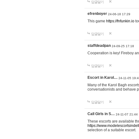
답글달기
efrenboyer
24-06-18 17:29
This game
https://fnfunkin.io
to
답글달기
staffdeadpan
24-09-25 17:18
Cooperation is key! Fireboy and
답글달기
Escort in Karol…
24-11-05 19:4
Many of the Karol Bagh escorts
conversationists and behave 
답글달기
Call Girls in S…
24-11-07 21:44
These escorts are available thr
https://www.modelescortsindelhi
selection of a suitable escort.