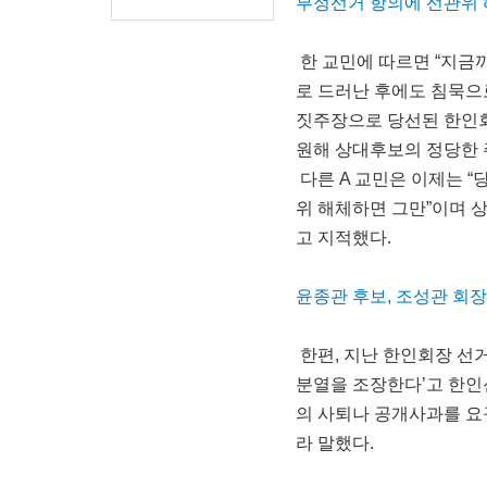
부정선거 항의에 선관위
한 교민에 따르면 “지금
로 드러난 후에도 침묵으
짓주장으로 당선된 한인회
원해 상대후보의 정당한 
다른 A 교민은 이제는 “
위 해체하면 그만”이며 
고 지적했다.
윤종관 후보, 조성관 회
한편, 지난 한인회장 선
분열을 조장한다’고 한인
의 사퇴나 공개사과를 요
라 말했다.