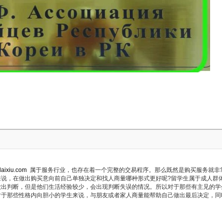
daixiu.com
属于服务行业，也存在着一个完整的交易程序。那么既然是购买服务就非
来说，在做出购买意向前自己单独决定和找人商量哪种形式更好呢?留学生属于成人群
做出判断，但是他们生活经验较少，会出现判断失误的情况。所以对于那些有主见的学
对于那些性格内向胆小的学生来说，与朋友或者家人商量能帮助自己做出最后决定，同