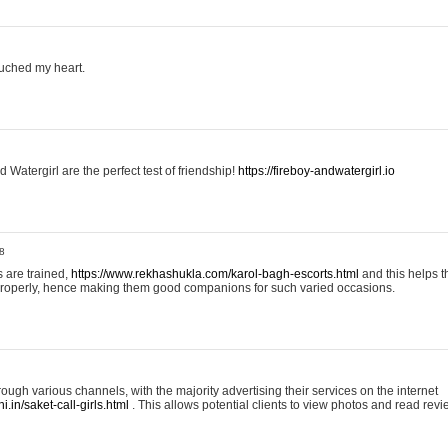
uched my heart.
 Watergirl are the perfect test of friendship!
https://fireboy-andwatergirl.io
8
 are trained,
https://www.rekhashukla.com/karol-bagh-escorts.html
and this helps 
properly, hence making them good companions for such varied occasions.
ough various channels, with the majority advertising their services on the internet
.in/saket-call-girls.html
. This allows potential clients to view photos and read revi