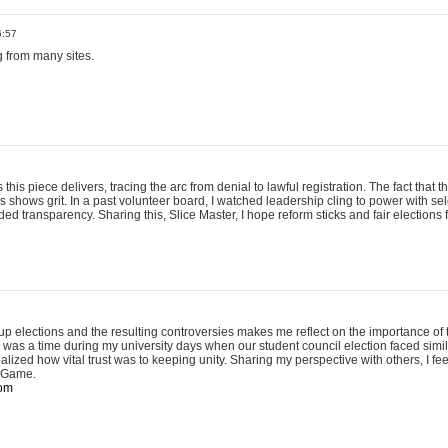
6:57
 from many sites.
 this piece delivers, tracing the arc from denial to lawful registration. The fact tha
s shows grit. In a past volunteer board, I watched leadership cling to power with se
 transparency. Sharing this, Slice Master, I hope reform sticks and fair elections f
p elections and the resulting controversies makes me reflect on the importance of
e was a time during my university days when our student council election faced simi
alized how vital trust was to keeping unity. Sharing my perspective with others, I fee
s Game.
com