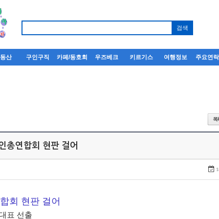
부동산
구인구직
카페/동호회
우즈베크
키르기스
여행정보
주요연
한인총연합회 현판 걸어
1
합회 현판 걸어
 대표 선출