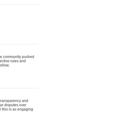
t the community pushed
lective rules and
ollow.
 transparency and
lar disputes over
l this is as engaging