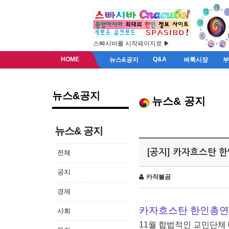
스빠시바를 시작페이지로 ▶
HOME
Q&A
뉴스&공지
벼룩시장
뉴스&공지
뉴스& 공지
뉴스& 공지
[공지] 카자흐스탄 
전체
공지
카작불곰
경제
카자흐스탄 한인총연
사회
11월 합법적인 교민단체