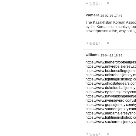
답글달기
Pamella
25-02-26 17:46
The Kazakhstan Korean Associati
by the Korean community group.
new representative, why not l
답글달기
williams
25-04-12 18:39
https://www.theherdfootballjers
https://www.unlvrebelsjersey.
https://www.bostoncollegejerse
https://www.unlvrebelsjersey.co
https://www.fightingirishshop.c
https://www.ohiostategears.com
https://www.dukefootballjersey
https://www.cyclonesjersey.co
https://www.navymidshipmenje
https://www.nyjerseypro.com/s
https://www.gopsujersey.com/r
https://www.soonersjersey.com
https://www.alabamajerseyshop
https://www.fightingirishshop.c
https://www.sachornetsjersey.
답글달기