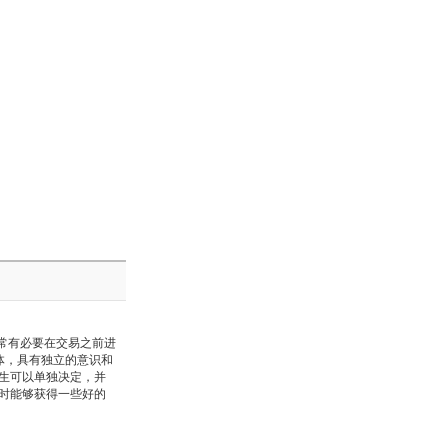
常有必要在交易之前进
体，具有独立的意识和
生可以单独决定，并
时能够获得一些好的