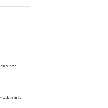
them be good
ews, aiding in the