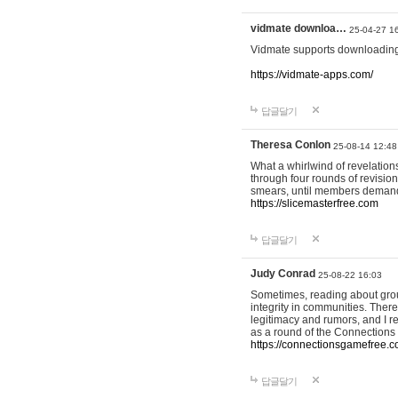
vidmate downloa…
25-04-27 1
Vidmate supports downloading
https://vidmate-apps.com/
답글달기
Theresa Conlon
25-08-14 12:48
What a whirlwind of revelations
through four rounds of revision
smears, until members demanded
https://slicemasterfree.com
답글달기
Judy Conrad
25-08-22 16:03
Sometimes, reading about grou
integrity in communities. Ther
legitimacy and rumors, and I re
as a round of the Connection
https://connectionsgamefree.
답글달기