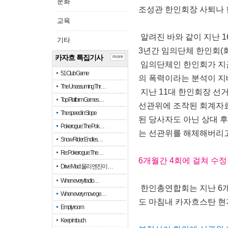
문화
조성관 한인회장 사퇴나 
교육
알려진 바와 같이 지난 
기타
3년간 임의단체 한인회(
카자흐 특집기사
more
임의단체인 한인회가 지금
51 Club Game
의 폭력이라는 분석이 지
The Unassuming Thr…
지난 11대 한인회장 선
Top Platform Games…
선관위에 조작된 회계자료
The speed in Slope
된 당사자도 아닌 상대 
Pokerogue: The Pok…
는 선관위를 해체해버리고
Snow Rider: Endles…
Re: Pokerogue: The…
6개월간 4회에 걸쳐 수
Drive Mad: 물리 엔진이 …
When every fractio…
한인총연합회는 지난 6개
When every move ge…
도 마침내 카자흐스탄 
Empty room
Keep in touch