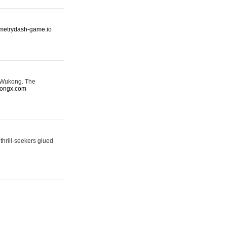
ometrydash-game.io
: Wukong. The
kongx.com
thrill-seekers glued