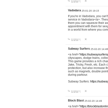
답글달기
Vadodara
25-01-20 19:15
If you're in Vadodara, you can'
service in Vadodara</a>. These 
them you can squeeze their as
appointment with them for sexy 
in a world from where you come
답글달기
Subway Surfers
25-02-20 14:48
<a href=”
https://subwaysurfer
cityscapes, dodge trains, coll
This game provides a rich char
Jake, Tricky, Fresh, etc. Each
protection, but also increase 
such as magnets, double point
during parkour.
Subway Surfers:
https://subwa
답글달기
Block Blast
25-02-20 14:49
<a href=”
https://blockblastonl