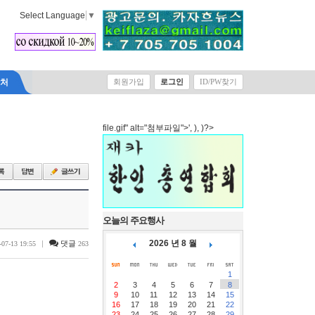
Select Language
▼
락처
회원가입
로그인
ID/PW찾기
file.gif" alt="첨부파일">', ), )?>
오늘의 주요행사
2026 년 8 월
|
댓글
-07-13 19:55
263
1
2
3
4
5
6
7
8
9
10
11
12
13
14
15
16
17
18
19
20
21
22
23
24
25
26
27
28
29