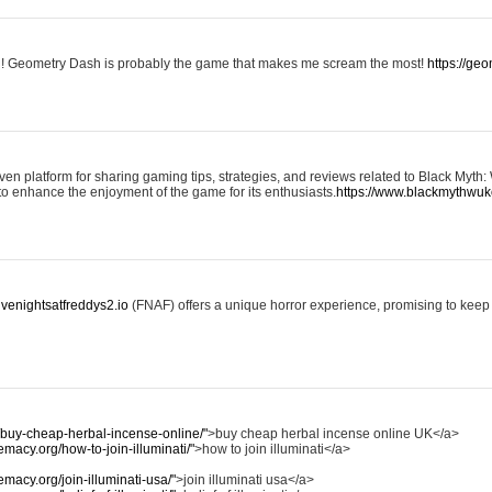
ailed! Geometry Dash is probably the game that makes me scream the most!
https://ge
en platform for sharing gaming tips, strategies, and reviews related to Black Myth
s to enhance the enjoyment of the game for its enthusiasts.
https://www.blackmythwu
/fivenightsatfreddys2.io
(FNAF) offers a unique horror experience, promising to keep 
m/buy-cheap-herbal-incense-online/"
>buy cheap herbal incense online UK</a>
remacy.org/how-to-join-illuminati/"
>how to join illuminati</a>
remacy.org/join-illuminati-usa/"
>join illuminati usa</a>