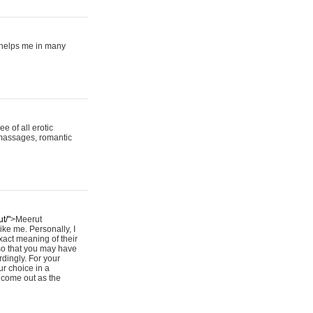
It helps me in many
e of all erotic
r massages, romantic
t/"
>Meerut
ike me. Personally, I
xact meaning of their
 so that you may have
rdingly. For your
r choice in a
d come out as the