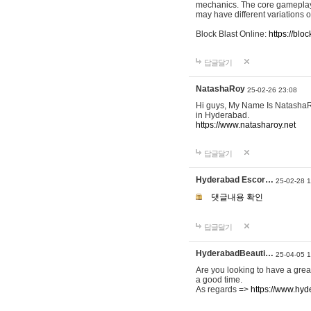
mechanics. The core gameplay 
may have different variations 
Block Blast Online:
https://blo
답글달기
NatashaRoy
25-02-26 23:08
Hi guys, My Name Is NatashaRo
in Hyderabad.
https://www.natasharoy.net
답글달기
Hyderabad Escor…
25-02-28 1
댓글내용 확인
답글달기
HyderabadBeauti…
25-04-05 
Are you looking to have a gre
a good time.
As regards =>
https://www.hy