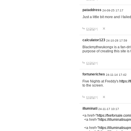
pataddress
24-09-25 17:17
Just a little bit more and I f
답글달기
calculator123
24-10-28 17:59
Blackmythwukongx is a fan-driv
purpose of creating this site i
답글달기
fortuneriches
24-11-14 17:42
Five Nights at Freddy's
https:/
to the screen.
답글달기
illuminati
24-11-17 10:17
<a href="
https://fxeforsale.co
<a href="
https://illuminatisup
<a href="
https://illuminatisup