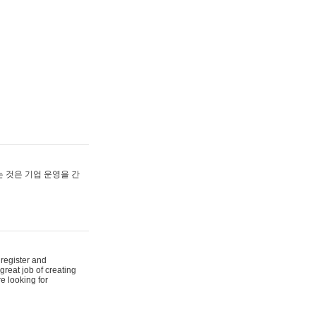
 것은 기업 운영을 간
 register and
reat job of creating
e looking for