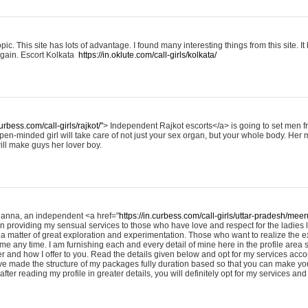
 topic. This site has lots of advantage. I found many interesting things from this site. 
again. Escort Kolkata
https://in.oklute.com/call-girls/kolkata/
curbess.com/call-girls/rajkot/"
> Independent Rajkot escorts</a> is going to set men fre
open-minded girl will take care of not just your sex organ, but your whole body. He
ill make guys her lover boy.
hanna, an independent <a href="
https://in.curbess.com/call-girls/uttar-pradesh/meeru
 in providing my sensual services to those who have love and respect for the ladies l
s a matter of great exploration and experimentation. Those who want to realize the e
 me any time. I am furnishing each and every detail of mine here in the profile area
fer and how I offer to you. Read the details given below and opt for my services acco
e made the structure of my packages fully duration based so that you can make you
fter reading my profile in greater details, you will definitely opt for my services an