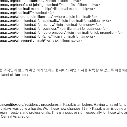
emacy.org/belief-of-illuminati/"
>belief of illuminati</a>
remacy.org/benefits-of-joining-illuminati/"
>benefits of illuminati</a>
premacy.org/illuminati-membership/"
>illuminati membership</a>
remacy.org/illuminati/"
>illuminati</a>
remacy.org/where-to-join-illuminati/"
>where to join illuminati</a>
emacy.org/join-illuminati-for-spirituality/"
>join illuminati for spirituality</a>
remacy.org/join-illuminati-for-money/"
>join illuminati for money</a>
remacy.org/join-illuminati-for-business/"
>join illuminati for business</a>
remacy.org/join-illuminati-for-job-promotion/"
>join illuminati for job promotion</a>
remacy.org/join-illuminati-for-fame/"
>join illuminati for fame</a>
remacy.org/why-join-illuminati/"
>why join illuminati</a>
특정 외국인이 별도의 취업 허가 없이도 현지에서 취업 비자를 취득할 수 있도록 허용하는
/planet-clicker.com/
kiincredibox.org/
residency procedures in Kazakhstan before. Having to travel far to
olidays was quite a hassle. With these new changes, I think Kazakhstan is doing a g
eign investors and professionals. This is a positive sign, especially for those who ar
 Central Asia region.