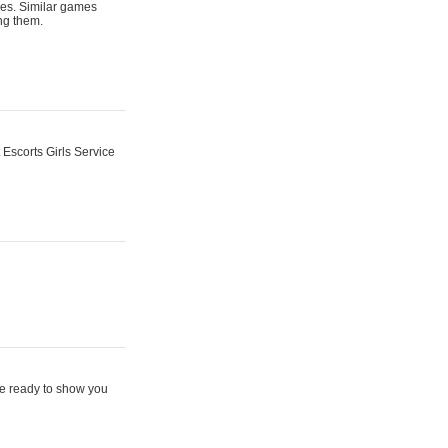
res. Similar games
ng them.
Escorts Girls Service
re ready to show you