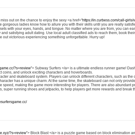
t miss out on the chance to enjoy the sexy <a href="
https://in.curbess.com/call-girls
gorgeous ladies know how to allure you with their skills until you are really satis
sets with your eyes, hands, and tongue. No matter where you are from, you can eas
and satisfying adult dating. Use local adult classified ads to reach them, book thei
 out victorious experiencing something unforgettable. Hurry up!
sgame.cc/?s=review”
> Subway Surfers </a> is a ultimate endless runner game! Dash
ect coins, and unlock exciting characters and hoverboards.
acter and skateboard system. Players can unlock different characters, such as the 
 character has a unique charm. At the same time, the skateboard can not only provide
the speed, making the game more interesting for players. There are also abundant p
s, super running shoes and jetpacks, to help players get more rewards and break 
ysurfersgame.cc/
ine.xyz/?s=review”
> Block Blast </a> is a puzzle game based on block elimination a