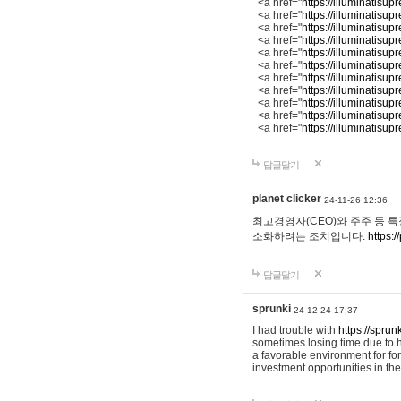
<a href="
https://illuminatisupr
<a href="
https://illuminatisup
<a href="
https://illuminatisu
<a href="
https://illuminatisup
<a href="
https://illuminatisup
<a href="
https://illuminatisupr
<a href="
https://illuminatisup
<a href="
https://illuminatisup
<a href="
https://illuminatisup
<a href="
https://illuminatisup
<a href="
https://illuminatisup
답글달기
planet clicker
24-11-26 12:36
최고경영자(CEO)와 주주 등 
소화하려는 조치입니다.
https:/
답글달기
sprunki
24-12-24 17:37
I had trouble with
https://sprun
sometimes losing time due to h
a favorable environment for for
investment opportunities in the