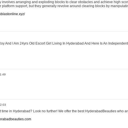
involves arranging and exploding blocks to clear obstacles and achieve high sco
or platform support, but they generally revolve around clearing blocks by manipulati
ckblastonline.xyz/
y And I Am 24yrs Old Escort Girl Living In Hyderabad And Here Is An Independent 
1:49
12:03
at time in Hyderabad? Look no further! We offer the best HyderabadBeauties who a
derabadbeauties.com