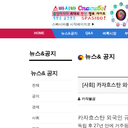
스빠시바를 시작페이지로 ▶
HOME
Q&A
뉴스&공지
벼룩시장
뉴스&공지
뉴스& 공지
뉴스& 공지
[사회] 카자흐스탄 
전체
공지
카작불곰
경제
카자흐스탄 외국인 규
사회
독립 후 27년 만에 거