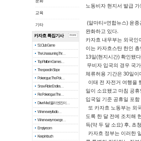
문화
노동비자 현지서 발급 가
교육
(알마티=연합뉴스) 윤종
기타
완화하고 있다.
카자흐 특집기사
more
카자흐 내무부는 외국인이
51 Club Game
이는 카자흐스탄 한인 총
The Unassuming Thr…
13일(현지시간) 확인됐다
Top Platform Games…
무비자 입국의 경우 국가
The speed in Slope
체류허용 기간은 30일이
Pokerogue: The Pok…
이태 전 자전거 여행을 
Snow Rider: Endles…
일이 소요됐고 마침 공휴
Re: Pokerogue: The…
입국일 기준 공휴일 포함
Drive Mad: 물리 엔진이 …
또 카자흐 노동부는 외국
When every fractio…
도록 한 달 전에 조치해
When every move ge…
득(약 두 달 소요) 후, 
Empty room
카자흐 정부는 이러한 일
Keep in touch