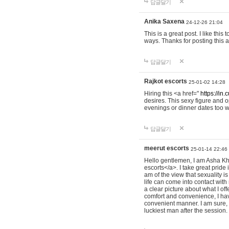
답글달기
Anika Saxena
24-12-26 21:04
This is a great post. I like this
ways. Thanks for posting this 
답글달기
Rajkot escorts
25-01-02 14:28
Hiring this <a href="
https://in.
desires. This sexy figure and 
evenings or dinner dates too w
답글달기
meerut escorts
25-01-14 22:46
Hello gentlemen, I am Asha K
escorts</a>. I take great pride
am of the view that sexuality i
life can come into contact with
a clear picture about what I of
comfort and convenience, I hav
convenient manner. I am sure, a
luckiest man after the session.