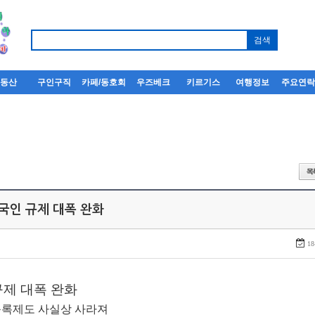
부동산
구인구직
카페/동호회
우즈베크
키르기스
여행정보
주요연
외국인 규제 대폭 완화
18
제 대폭 완화
주등록제도 사실상 사라져