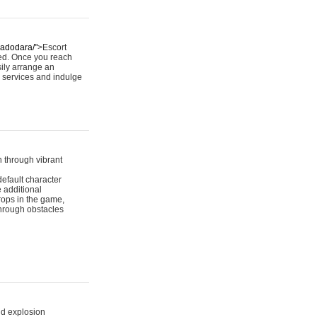
/vadodara/"
>Escort
fied. Once you reach
ily arrange an
r services and indulge
 through vibrant
default character
 additional
rops in the game,
through obstacles
nd explosion