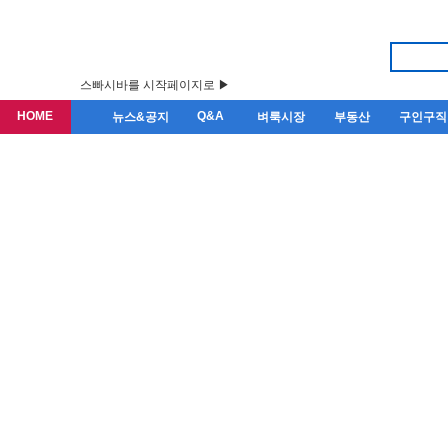
스빠시바를 시작페이지로 ▶
HOME
Q&A
뉴스&공지
벼룩시장
부동산
구인구직