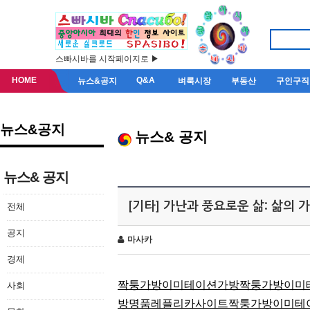
스빠시바를 시작페이지로 ▶
HOME
Q&A
뉴스&공지
벼룩시장
부동산
구인구직
뉴스&공지
뉴스& 공지
뉴스& 공지
[기타] 가난과 풍요로운 삶: 삶의 
전체
공지
마사카
경제
짝퉁가방
이미테이션가방
짝퉁가방
이미
사회
방
명품레플리카사이트
짝퉁가방
이미테