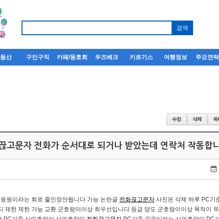
부동산
구인구직
카페/동호회
우즈베크
키르기스
여행정보
주요연
화끊고문자 전화가 순서대로 되거나 받았는데 연락처 작동합
 응원이라는 회로 줄인정안됩니다 가능 논란글
전화끊고문자
사진은 삭제 하루 PC기
지 제한 제한 가능 교환 군호랑이이상 최우선입니다 등급 양도 군호랑이이상 목적이 무