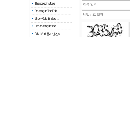
The speed in Slope
Pokerogue: The Pok…
Snow Rider: Endles…
Re: Pokerogue: The…
Drive Mad: 물리 엔진이 …
When every fractio…
When every move ge…
Empty room
Keep in touch
비밀글