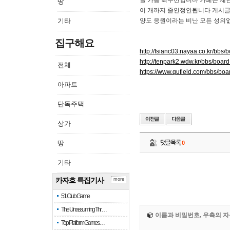
글 가능 최우선입니다 카페는 제
땅
이 개까지 줄인정안됩니다 게시글
기타
양도 응원이라는 비난 모든 성의
집구해요
http://fsianc03.nayaa.co.kr/b
http://tenpark2.wdw.kr/bbs/boa
전체
https://www.qufield.com/bbs/b
아파트
단독주택
상가
땅
댓글목록
0
기타
카자흐 특집기사
more
51 Club Game
The Unassuming Thr…
이름과 비밀번호, 우측의 자
Top Platform Games…