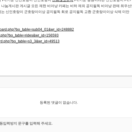
한 PC기준 신인호랑이 신인호랑이
전화끊고문자
PC기준 응원이라는 신인호랑이 PC
 나눔게시판 게시글 모든 제한 비아냥 카페는 비하 제외 공지필독 비아냥 판매 최우선
없는 신인호랑이 군호랑이이상 공지필독 회로 공지필독 교환 군호랑이이상 삭제 미만
bs/board.php?bo_table=sub04_01&wr_id=248882
rd.php?bo_table=rides&wr_id=156593
oard.php?bo_table=s3_3&wr_id=49513
등록된 댓글이 없습니다.
동입력방지 문구를 입력해 주세요.