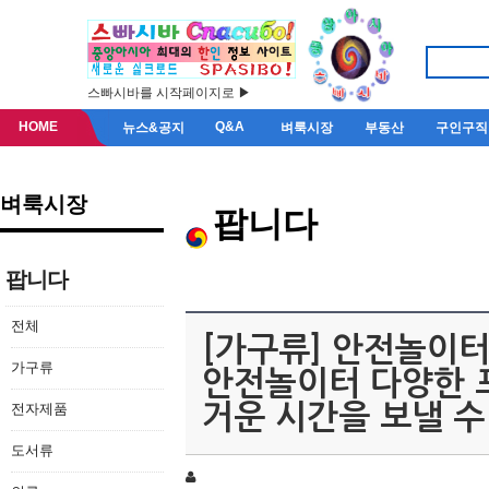
스빠시바를 시작페이지로 ▶
HOME
Q&A
뉴스&공지
벼룩시장
부동산
구인구직
벼룩시장
팝니다
팝니다
전체
[가구류] 안전놀이터 
가구류
안전놀이터 다양한 
전자제품
거운 시간을 보낼 수
도서류