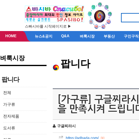
스빠시바를 시작페이지로 ▶
HOME
Q&A
뉴스&공지
벼룩시장
부동산
구인구직
벼룩시장
팝니다
팝니다
전체
[가구류] 구글찌라시 
가구류
을 만족시켜 드립니
전자제품
구글찌라시
도서류
https://adbada.com/
[1]