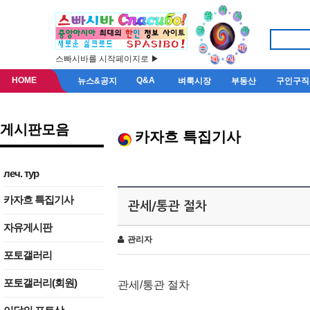
스빠시바를 시작페이지로 ▶
HOME
Q&A
뉴스&공지
벼룩시장
부동산
구인구직
게시판모음
카자흐 특집기사
леч. тур
카자흐 특집기사
관세/통관 절차
자유게시판
관리자
포토갤러리
포토갤러리(회원)
관세/통관 절차