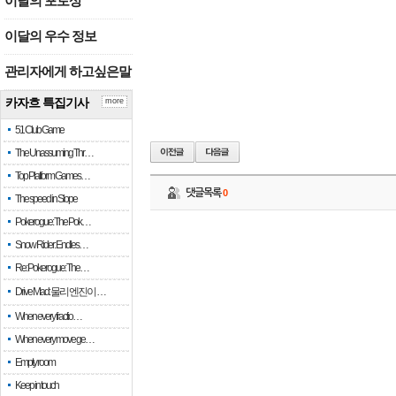
이달의 포토상
이달의 우수 정보
관리자에게 하고싶은말
카자흐 특집기사
more
51 Club Game
The Unassuming Thr…
Top Platform Games…
댓글목록
0
The speed in Slope
Pokerogue: The Pok…
Snow Rider: Endles…
Re: Pokerogue: The…
Drive Mad: 물리 엔진이 …
When every fractio…
When every move ge…
Empty room
Keep in touch