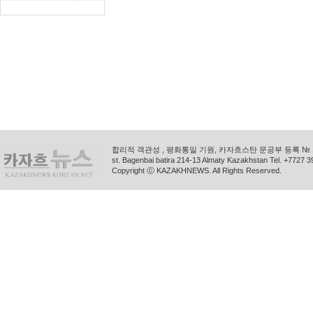
합리적 객관성 , 평화통일 기원, 카자흐스탄 문공부 등록 № 11
st. Bagenbai batira 214-13 Almaty Kazakhstan Tel. +772
Copyright ⓒ KAZAKHNEWS. All Rights Reserved.