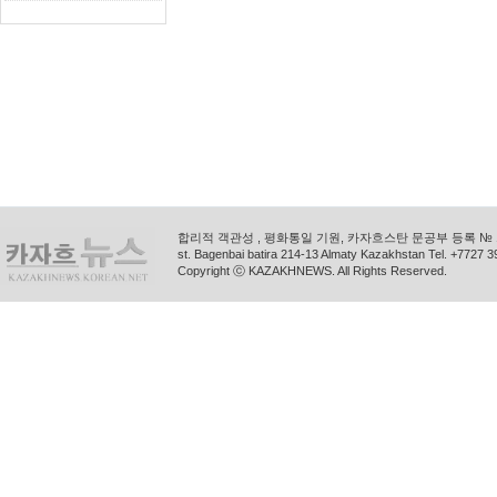
합리적 객관성 , 평화통일 기원, 카자흐스탄 문공부 등록 № 11
st. Bagenbai batira 214-13 Almaty Kazakhstan Tel. +772
Copyright ⓒ KAZAKHNEWS. All Rights Reserved.