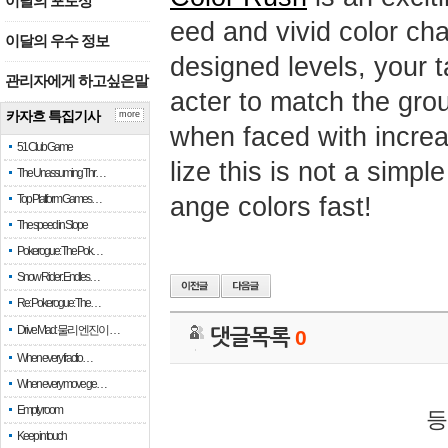
이달의 포토상
eed and vivid color ch
이달의 우수 정보
designed levels, your t
관리자에게 하고싶은말
acter to match the gro
카자흐 특집기사
more
when faced with increa
51 Club Game
lize this is not a simp
The Unassuming Thr…
ange colors fast!
Top Platform Games…
The speed in Slope
Pokerogue: The Pok…
Snow Rider: Endles…
Re: Pokerogue: The…
Drive Mad: 물리 엔진이 …
댓글목록
0
When every fractio…
When every move ge…
Empty room
등
Keep in touch