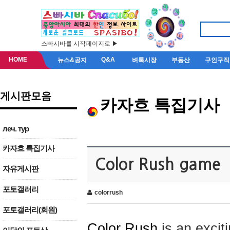
스빠시바를 시작페이지로 ▶
HOME
Q&A
뉴스&공지
벼룩시장
부동산
구인구직
게시판모음
카자흐 특집기사
леч. тур
카자흐 특집기사
Color Rush game
자유게시판
포토갤러리
colorrush
포토갤러리(회원)
Color Rush
is an excit