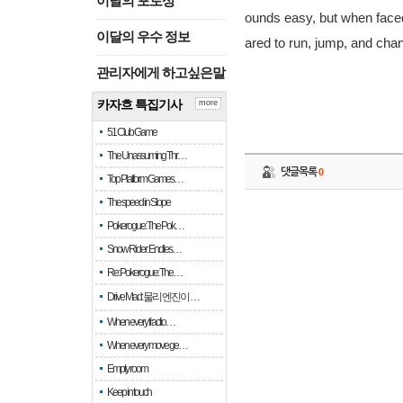
이달의 포토상
ounds easy, but when faced 
이달의 우수 정보
ared to run, jump, and chan
관리자에게 하고싶은말
카자흐 특집기사
more
51 Club Game
The Unassuming Thr…
댓글목록
0
Top Platform Games…
The speed in Slope
Pokerogue: The Pok…
Snow Rider: Endles…
Re: Pokerogue: The…
Drive Mad: 물리 엔진이 …
When every fractio…
When every move ge…
Empty room
Keep in touch