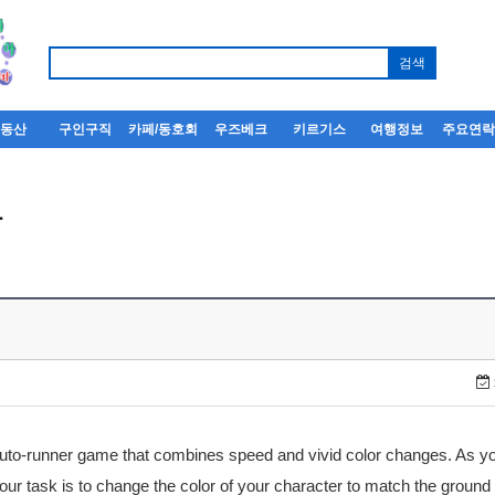
부동산
구인구직
카페/동호회
우즈베크
키르기스
여행정보
주요연
사
auto-runner game that combines speed and vivid color changes. As yo
our task is to change the color of your character to match the ground u