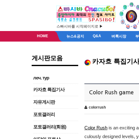
스빠시바를 시작페이지로 ▶
HOME
Q&A
뉴스&공지
벼룩시장
게시판모음
카자흐 특집기
леч. тур
카자흐 특집기사
Color Rush game
자유게시판
colorrush
포토갤러리
포토갤러리(회원)
Color Rush
is an exciting 
culously designed levels, y