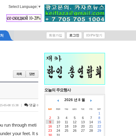
Select Language
▼
락처
회원가입
로그인
ID/PW찾기
오늘의 주요행사
2026 년 8 월
|
댓글
25-05-08 15:38
0
1
2
3
4
5
6
7
8
9
10
11
12
13
14
15
u run through meti
16
17
18
19
20
21
22
23
24
25
26
27
28
29
nder your feet. It s
30
31