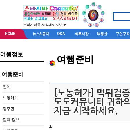
스빠시바를 시작페이지로 ▶
HOME
Q&A
뉴스&공지
벼룩시장
부동산
구인구직
여행정보
여행준비
여행준비
전체
[노동허가] 먹튀검증 
노동허가
토토커뮤니티 귀하의
영주권
지금 시작하세요.
입국 정보