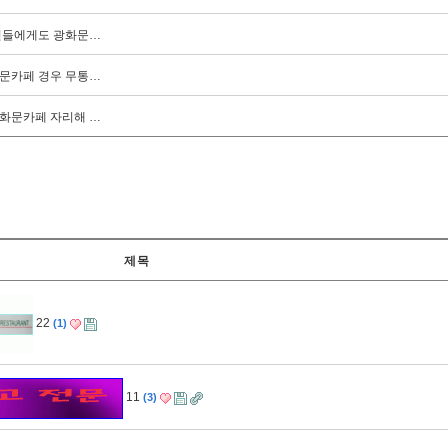
인들에게도 광화문…
문카페 경우 무통…
화문카페 자리해 …
제목
22
1
11
3