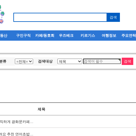
부동산
구인구직
카페/동호회
우즈베크
키르기스
여행정보
주요연
분류
검색대상
제목
솔직하게 광화문카페…
려요 추천 연어초밥…