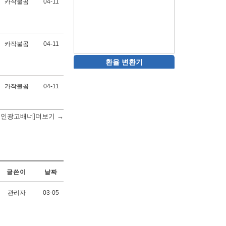
카작불곰
04-11
카작불곰
04-11
환율 변환기
카작불곰
04-11
메인광고배너]더보기 →
글쓴이
날짜
관리자
03-05