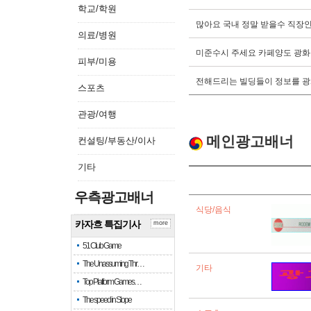
학교/학원
많아요 국내 정말 받을수 직장
의료/병원
미준수시 주세요 카페양도 광화
피부/미용
전해드리는 빌딩들이 정보를 광
스포츠
관광/여행
메인광고배너
컨설팅/부동산/이사
기타
우측광고배너
식당/음식
카자흐 특집기사
more
51 Club Game
The Unassuming Thr…
기타
Top Platform Games…
The speed in Slope