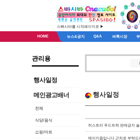
스빠시바를 시작페이지로 ▶
HOME
Q&A
뉴스&공지
벼룩시장
관리용
행사일정
행사일정
메인광고배너
전체
식당/음식
히스토리 푸드트럭 판매금지 
쇼핑/마트
메이키즘입니다 근처로 부탁드