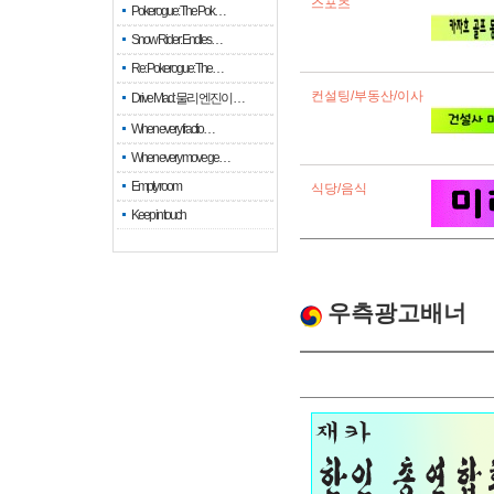
스포츠
Pokerogue: The Pok…
Snow Rider: Endles…
Re: Pokerogue: The…
컨설팅/부동산/이사
Drive Mad: 물리 엔진이 …
When every fractio…
When every move ge…
Empty room
식당/음식
Keep in touch
우측광고배너