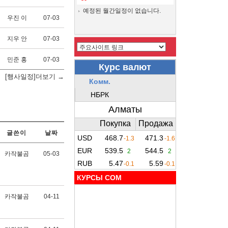
예정된 월간일정이 없습니다.
우진 이
07-03
지우 안
07-03
민준 홍
07-03
[행사일정]더보기 →
글쓴이
날짜
카작불곰
05-03
КУРСЫ COM
카작불곰
04-11