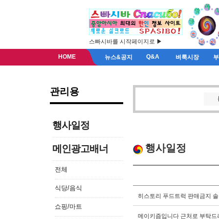
스빠시바를 시작페이지로 ▶
HOME
Q&A
뉴스&공지
벼룩시장
관리용
행사일정
행사일정
메인광고배너
전체
식당/음식
히스토리 푸드트럭 판매금지 
쇼핑/마트
메이키즘입니다 근처로 부탁드