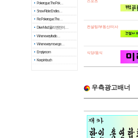
스포츠
Pokerogue: The Pok…
Snow Rider: Endles…
Re: Pokerogue: The…
컨설팅/부동산/이사
Drive Mad: 물리 엔진이 …
When every fractio…
When every move ge…
Empty room
식당/음식
Keep in touch
우측광고배너