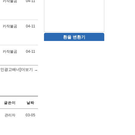
카작불곰
04-11
카작불곰
04-11
환율 변환기
카작불곰
04-11
메인광고배너]더보기 →
글쓴이
날짜
관리자
03-05