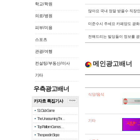
학교/학원
많아요 국내 정말 받을수 직장
의료/병원
미준수시 주세요 카페양도 광화
피부/미용
전해드리는 빌딩들이 정보를 광
스포츠
관광/여행
메인광고배너
컨설팅/부동산/이사
기타
우측광고배너
식당/음식
카자흐 특집기사
more
51 Club Game
The Unassuming Thr…
기타
Top Platform Games…
The speed in Slope