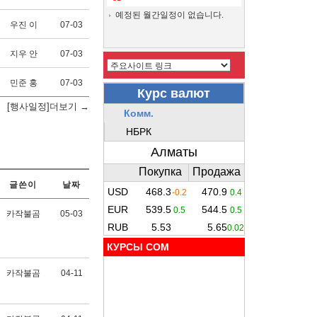
예정된 월간일정이 없습니다.
우진 이
07-03
지우 안
07-03
민준 홍
07-03
[행사일정]더보기 →
글쓴이
날짜
카작불곰
05-03
КУРСЫ COM
카작불곰
04-11