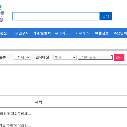
부동산
구인구직
카페/동호회
우즈베크
키르기스
여행정보
주요연
분류
검색대상
제목
솔직하게 광화문카페…
려요 추천 연어초밥…