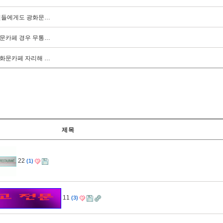
인들에게도 광화문…
문카페 경우 무통…
화문카페 자리해 …
제목
22
1
11
3