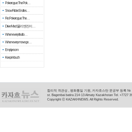
Pokerogue: The Pok…
Snow Rider: Endles…
Re: Pokerogue: The…
Drive Mad: 물리 엔진이 …
When every fractio…
When every move ge…
Empty room
Keep in touch
합리적 객관성 , 평화통일 기원, 카자흐스탄 문공부 등록 № 11
st. Bagenbai batira 214-13 Almaty Kazakhstan Tel. +772
Copyright ⓒ KAZAKHNEWS. All Rights Reserved.