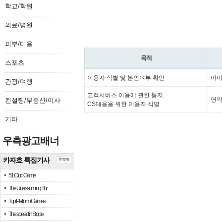
학교/학원
의료/병원
피부/미용
목적
스포츠
이용자 식별 및 본인여부 확인
아이
관광/여행
고객서비스 이용에 관한 통지,
연락
컨설팅/부동산/이사
CS대응을 위한 이용자 식별
기타
우측광고배너
카자흐 특집기사
more
51 Club Game
The Unassuming Thr…
Top Platform Games…
The speed in Slope