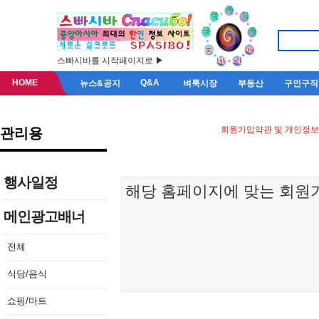
스빠시바를 시작페이지로 ▶
HOME
Q&A
뉴스&공지
벼룩시장
부동산
구인구직
회원가입약관 및 개인정보
관리용
행사일정
메인광고배너
전체
식당/음식
쇼핑/마트