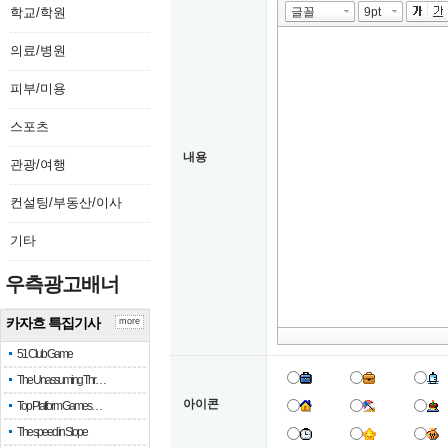
학교/학원
의료/병원
피부/미용
스포츠
내용
관광/여행
컨설팅/부동산/이사
기타
우측광고배너
카자흐 특집기사
more
51 Club Game
The Unassuming Thr…
아이콘
Top Platform Games…
The speed in Slope