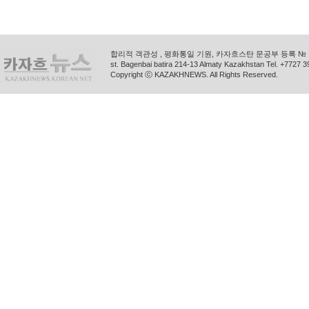
합리적 객관성 , 평화통일 기원, 카자흐스탄 문공부 등록 № 11
st. Bagenbai batira 214-13 Almaty Kazakhstan Tel. +772
Copyright ⓒ KAZAKHNEWS. All Rights Reserved.