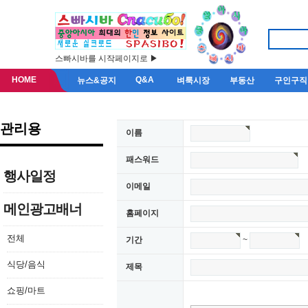
스빠시바를 시작페이지로 ▶
HOME
Q&A
뉴스&공지
벼룩시장
부동산
구인구직
관리용
이름
패스워드
행사일정
이메일
메인광고배너
홈페이지
전체
기간
~
식당/음식
제목
쇼핑/마트