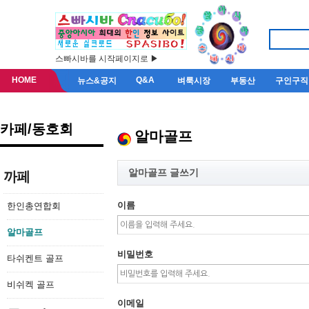
스빠시바를 시작페이지로 ▶
HOME
Q&A
뉴스&공지
벼룩시장
부동산
구인구직
카페/동호회
알마골프
알마골프 글쓰기
까페
이름
한인총연합회
알마골프
비밀번호
타쉬켄트 골프
비쉬켁 골프
이메일