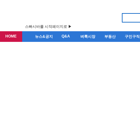
스빠시바를 시작페이지로 ▶
HOME
Q&A
뉴스&공지
벼룩시장
부동산
구인구직