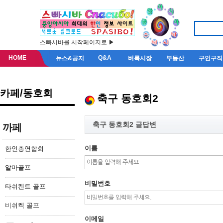
스빠시바를 시작페이지로 ▶
HOME
Q&A
뉴스&공지
벼룩시장
부동산
구인구직
카페/동호회
축구 동호회2
축구 동호회2 글답변
까페
이름
한인총연합회
알마골프
비밀번호
타쉬켄트 골프
비쉬켁 골프
이메일