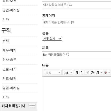
의료·보건
영업·마케팅
홈페이지
기타
구직
분류
전체
제목
재무·회계
인사·총무
내용
건설·제조
의료·보건
영업·마케팅
기타
카자흐 특집기사
more