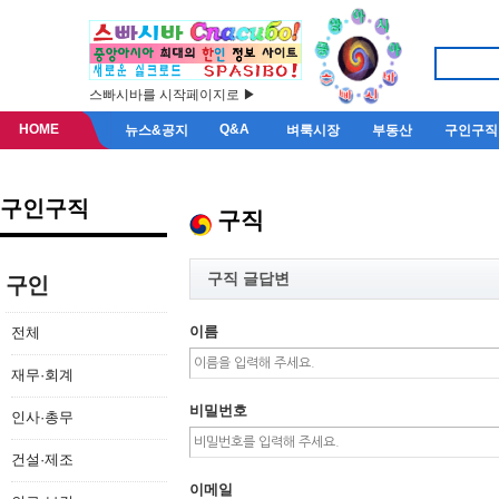
스빠시바를 시작페이지로 ▶
HOME
Q&A
뉴스&공지
벼룩시장
부동산
구인구직
구인구직
구직
구직 글답변
구인
이름
전체
재무·회계
비밀번호
인사·총무
건설·제조
이메일