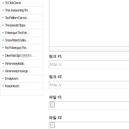
51 Club Game
The Unassuming Thr…
Top Platform Games…
The speed in Slope
Pokerogue: The Pok…
Snow Rider: Endles…
Re: Pokerogue: The…
Drive Mad: 물리 엔진이 …
링크 #1
When every fractio…
When every move ge…
링크 #2
Empty room
Keep in touch
파일 #1
파일 #2