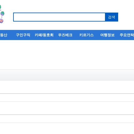
부동산
구인구직
카페/동호회
우즈베크
키르기스
여행정보
주요연