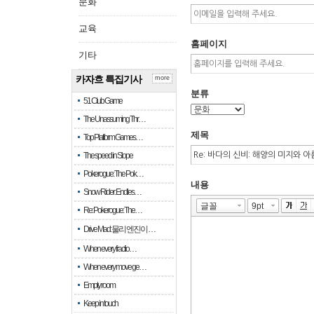
문화
교육
홈페이지
기타
카자흐 특집기사
more
분류
51 Club Game
The Unassuming Thr…
제목
Top Platform Games…
The speed in Slope
Pokerogue: The Pok…
내용
Snow Rider: Endles…
Re: Pokerogue: The…
Drive Mad: 물리 엔진이 …
When every fractio…
When every move ge…
Empty room
Keep in touch