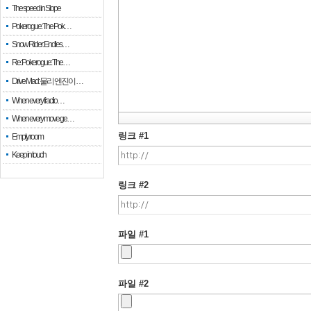
The speed in Slope
Pokerogue: The Pok…
Snow Rider: Endles…
Re: Pokerogue: The…
Drive Mad: 물리 엔진이 …
When every fractio…
When every move ge…
링크 #1
Empty room
Keep in touch
링크 #2
파일 #1
파일 #2