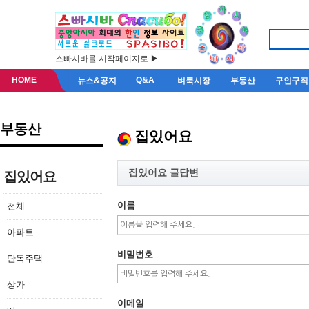
스빠시바를 시작페이지로 ▶
HOME
Q&A
뉴스&공지
벼룩시장
부동산
구인구직
부동산
집있어요
집있어요 글답변
집있어요
이름
전체
아파트
비밀번호
단독주택
상가
이메일