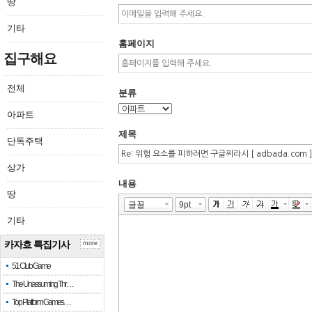
땅
기타
홈페이지
집구해요
전체
분류
아파트
제목
단독주택
상가
내용
땅
기타
카자흐 특집기사
more
51 Club Game
The Unassuming Thr…
Top Platform Games…