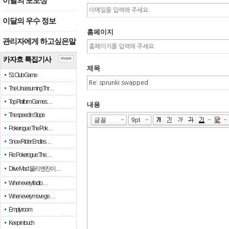
이달의 포토상
이달의 우수 정보
홈페이지
관리자에게 하고싶은말
카자흐 특집기사
more
제목
51 Club Game
The Unassuming Thr…
Top Platform Games…
내용
The speed in Slope
Pokerogue: The Pok…
Snow Rider: Endles…
Re: Pokerogue: The…
Drive Mad: 물리 엔진이 …
When every fractio…
When every move ge…
Empty room
Keep in touch