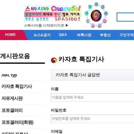
스빠시바를 시작페이지로 ▶
HOME
Q&A
뉴스&공지
벼룩시장
부동산
구인구직
게시판모음
카자흐 특집기사
카자흐 특집기사 글답변
леч. тур
카자흐 특집기사
이름
자유게시판
포토갤러리
비밀번호
포토갤러리(회원)
이메일