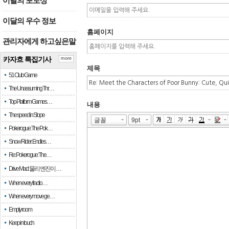
이달의 포토상
이달의 우수 정보
홈페이지
관리자에게 하고싶은말
카자흐 특집기사
more
제목
51 Club Game
The Unassuming Thr…
Top Platform Games…
내용
The speed in Slope
Pokerogue: The Pok…
Snow Rider: Endles…
Re: Pokerogue: The…
Drive Mad: 물리 엔진이 …
When every fractio…
When every move ge…
Empty room
Keep in touch