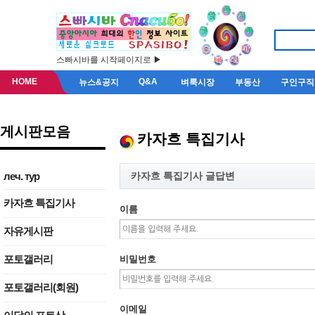
스빠시바를 시작페이지로 ▶
HOME
Q&A
뉴스&공지
벼룩시장
부동산
구인구직
게시판모음
카자흐 특집기사
카자흐 특집기사 글답변
леч. тур
카자흐 특집기사
이름
자유게시판
포토갤러리
비밀번호
포토갤러리(회원)
이메일