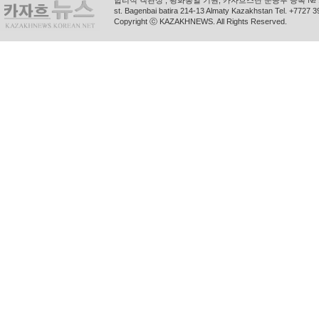
합리적 객관성 , 평화통일 기원, 카자흐스탄 문공부 등록 № 11
st. Bagenbai batira 214-13 Almaty Kazakhstan Tel. +772
Copyright ⓒ KAZAKHNEWS. All Rights Reserved.