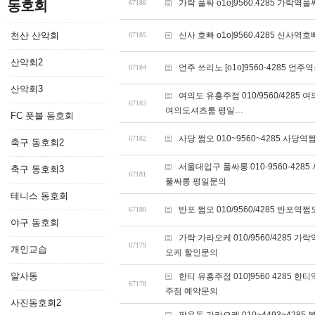
동호회
가락 풀싸 o1o]9560.4285 가
67186
천산 산악회
신사 호빠 o1o]9560.4285 신
67185
산악회2
언주 쓰리노 [o1o]9560-4285
67184
산악회3
여의도 유흥주점 010/9560/42
67183
여의도셔츠룸 평일…
FC 풋볼 동호회
사당 쩜오 010~9560~4285 
67182
축구 동호회2
서울대입구 풀싸롱 010-9560-4
축구 동호회3
67181
풀싸롱 평일문의
테니스 동호회
반포 쩜오 010/9560/4285 
67180
야구 동호회
가락 가라오케 010/9560/428
67179
개인교습
오케 할인문의
알사동
한티 유흥주점 010]9560 428
67178
주점 예약문의
사진동호회2