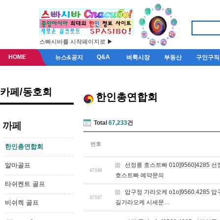
스빠시바를 시작페이지로 ▶
HOME
Q&A
뉴스&공지
벼룩시장
부동산
구인구직
카페/동호회
한인총연합회
Total
67,233
건
까페
번호
한인총연합회
알마골프
선정릉 호스트빠 010]9560]42
67188
호스트빠 예약문의
타쉬켄트 골프
압구정 가라오케 o1o]9560.42
67187
비쉬켁 골프
길가라오케 시세문…