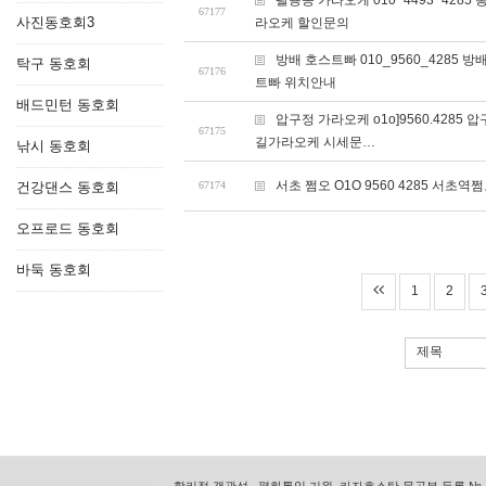
팔용동 가라오케 010~4493~42
67177
사진동호회3
라오케 할인문의
방배 호스트빠 010_9560_428
탁구 동호회
67176
트빠 위치안내
배드민턴 동호회
압구정 가라오케 o1o]9560.42
67175
길가라오케 시세문…
낚시 동호회
서초 쩜오 O1O 9560 4285 
건강댄스 동호회
67174
오프로드 동호회
바둑 동호회
1
2
제목