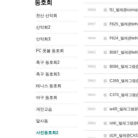
동호회
f1I_텔레@coin
59918
천산 산악회
F625_텔레@t
59917
산악회2
F624_텔레@te
59916
산악회3
FC 풋볼 동호회
B087_텔레@tet
59915
축구 동호회2
B086_텔레그램@
59914
축구 동호회3
C369_텔레그램@
59913
테니스 동호회
C370_텔레그램@
59912
야구 동호회
개인교습
w4R_텔레그램@b
59911
알사동
n4K_텔래그램@bi
59910
사진동호회2
d1R_텔레@CA