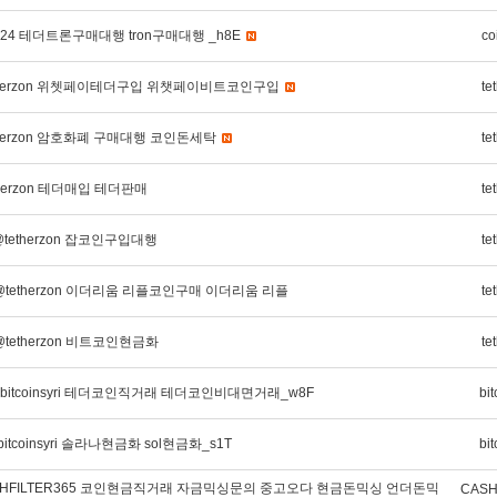
sp24 테더트론구매대행 tron구매대행 _h8E
co
etherzon 위쳇페이테더구입 위챗페이비트코인구입
te
therzon 암호화폐 구매대행 코인돈세탁
te
herzon 테더매입 테더판매
te
tetherzon 잡코인구입대행
te
tetherzon 이더리움 리플코인구매 이더리움 리플
te
tetherzon 비트코인현금화
te
itcoinsyri 테더코인직거래 테더코인비대면거래_w8F
bit
tcoinsyri 솔라나현금화 sol현금화_s1T
bit
SHFILTER365 코인현금직거래 자금믹싱문의 중고오다 현금돈믹싱 언더돈믹
CASH