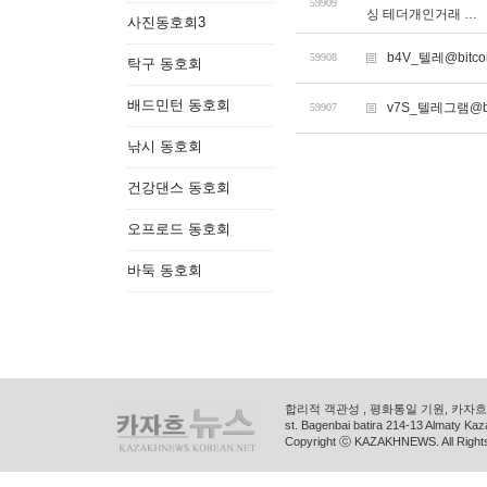
59909
싱 테더개인거래 …
사진동호회3
b4V_텔레@bit
59908
탁구 동호회
배드민턴 동호회
v7S_텔레그램@bi
59907
낚시 동호회
건강댄스 동호회
오프로드 동호회
바둑 동호회
합리적 객관성 , 평화통일 기원, 카자흐스
st. Bagenbai batira 214-13 Almaty K
Copyright ⓒ KAZAKHNEWS. All Right