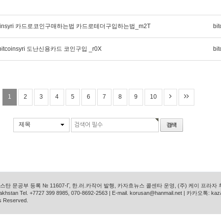
coinsyri 카드로코인구매하는법 카드로테더구입하는법_m2T
bit
tcoinsyri 도난신용카드 코인구입 _r0X
bit
1
2
3
4
5
6
7
8
9
10
제목
탄 문공부 등록 № 11607-Г, 한.러.카작어 발행, 카자흐뉴스 콜센타 운영, (주) 케이 프라자
azakhstan Tel. +7727 399 8985, 070-8692-2563 | E-mail. korusan@hanmail.net | 카카오톡: ka
s Reserved.