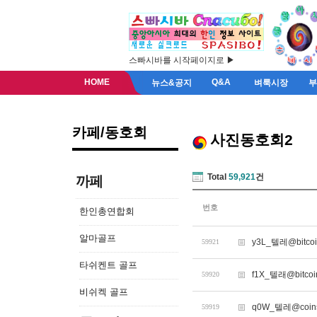
스빠시바를 시작페이지로 ▶
HOME
Q&A
뉴스&공지
벼룩시장
카페/동호회
사진동호회2
Total
59,921
건
까페
번호
한인총연합회
알마골프
y3L_텔레@bitc
59921
타쉬켄트 골프
f1X_텔래@bitc
59920
비쉬켁 골프
q0W_텔레@coi
59919