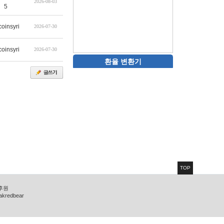
2026-08-03
5
coinsyri
2026-07-30
coinsyri
2026-07-30
환율 변환기
TOP
 후원
zakredbear