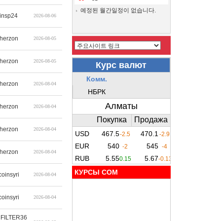
예정된 월간일정이 없습니다.
insp24
2026-08-06
therzon
2026-08-05
therzon
2026-08-05
therzon
2026-08-04
therzon
2026-08-04
therzon
2026-08-04
therzon
2026-08-04
КУРСЫ COM
coinsyri
2026-08-04
coinsyri
2026-08-04
FILTER36