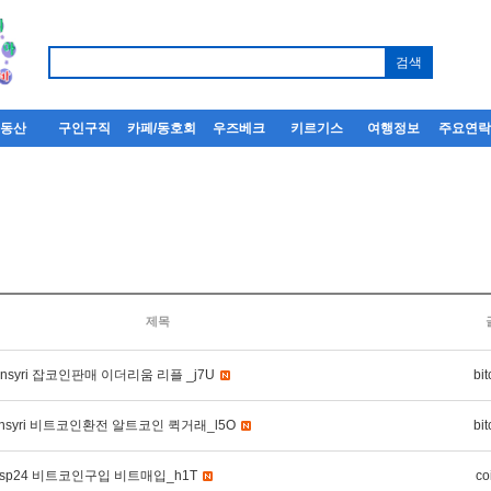
부동산
구인구직
카페/동호회
우즈베크
키르기스
여행정보
주요연
제목
oinsyri 잡코인판매 이더리움 리플 _j7U
bit
oinsyri 비트코인환전 알트코인 퀵거래_l5O
bit
nsp24 비트코인구입 비트매입_h1T
co