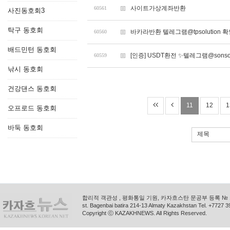
사이트가상계좌반환
60561
사진동호회3
탁구 동호회
바카라반환 텔레그램@tpsolution
60560
배드민턴 동호회
[인증] USDT환전 ✨텔레그램@sons
60559
낚시 동호회
건강댄스 동호회
11
12
1
오프로드 동호회
바둑 동호회
제목
합리적 객관성 , 평화통일 기원, 카자흐스탄 문공부 등록 № 11
st. Bagenbai batira 214-13 Almaty Kazakhstan Tel. +772
Copyright ⓒ KAZAKHNEWS. All Rights Reserved.