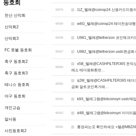
동호회
i1Z_텔레@coinsp24 신용카드미
60570
천산 산악회
w6G_텔레@coinsp24 테더전송대행
60569
산악회2
U981_텔레@tetherzon 코인체
60568
산악회3
FC 풋볼 동호회
U982_텔레@tetherzon usdc현금화
60567
축구 동호회2
x5B_텔레@CASHFILTER36
60566
래소 테더원화환전…
축구 동호회3
q2M_텔레@CASHFILTER36
60565
테니스 동호회
금화 알트코인퀵거래…
야구 동호회
k9X_텔래그램@bitcoinsyri usdc매
60564
개인교습
d4B_텔래그램@bitcoinsyri 이더리
60563
알사동
통장파는곳 확인하세요 ⭐텔@MBZA
60562
사진동호회2