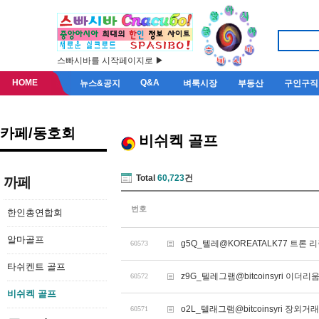
스빠시바를 시작페이지로 ▶
HOME
Q&A
뉴스&공지
벼룩시장
부동산
구인구직
카페/동호회
비쉬켁 골프
Total
60,723
건
까페
번호
한인총연합회
알마골프
g5Q_텔레@KOREATALK77 트론 
60573
타쉬켄트 골프
z9G_텔레그램@bitcoinsyri 이더리
60572
비쉬켁 골프
o2L_텔래그램@bitcoinsyri 장외
60571