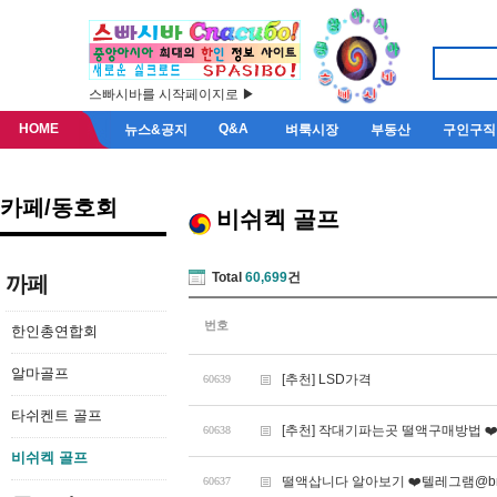
스빠시바를 시작페이지로 ▶
HOME
Q&A
뉴스&공지
벼룩시장
부동산
구인구직
카페/동호회
비쉬켁 골프
Total
60,699
건
까페
번호
한인총연합회
알마골프
[추천] LSD가격
60639
타쉬켄트 골프
[추천] 작대기파는곳 떨액구매방법 ❤️텔
60638
비쉬켁 골프
떨액삽니다 알아보기 ❤️텔레그램@br
60637