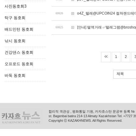
사진동호회3
o4Z_텔레@UPCOIN24 컬쳐랜드
60626
탁구 동호회
[안내] 떨액거래 ✅텔레그램@bros
60625
배드민턴 동호회
낚시 동호회
건강댄스 동호회
1
2
오프로드 동호회
제목
바둑 동호회
합리적 객관성 , 평화통일 기원, 카자흐스탄 문공부 등록 № 11
st. Bagenbai batira 214-13 Almaty Kazakhstan Tel. +772
Copyright ⓒ KAZAKHNEWS. All Rights Reserved.