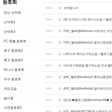
동호회
브액팝니다
60636
천산 산악회
[후기] 작대기거래 캔디사는법 ✅텔레그
60635
산악회2
I762_텔레@tetherzon 이체코인 
60634
산악회3
FC 풋볼 동호회
I763_텔레@tetherzon 솔라나현금화
60633
축구 동호회2
LSD가격 케타민구하는법 ✅텔레그램@
60632
축구 동호회3
대마초구매방법 엘구하는법 안내 텔레그
60631
테니스 동호회
g8K_텔레@fundwash 롯데상품
60630
야구 동호회
개인교습
d0O_텔레@fundwash 알리페이
60629
알사동
[정보] ❤️텔레그램@broshop199
60628
사진동호회2
p5Y_텔레@UPCOIN24 신용카드 
60627