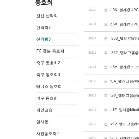
동호회
h9K_텔레@UPC
56625
천산 산악회
p5A_텔레@UPC
56624
산악회2
I863_텔레@te
56623
산악회3
FC 풋볼 동호회
I862_텔래그램
56622
축구 동호회2
a6A_텔레@co
56621
축구 동호회3
t8A_텔래그램@b
56620
테니스 동호회
t2V_텔래그램@bi
56619
야구 동호회
개인교습
c1Z_텔레@bit
56618
알사동
x9V_텔래그램@bi
56617
사진동호회2
v6U_텔레@fun
56616