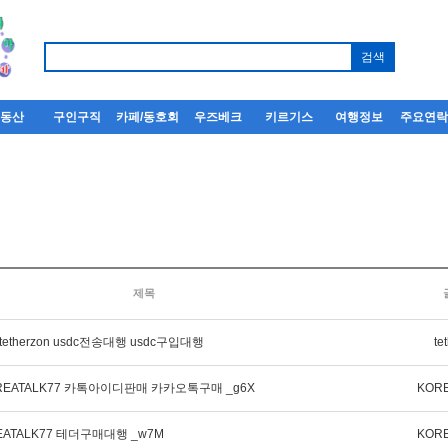
부동산
구인구직
카페/동호회
우즈베크
키르기스
여행정보
주요연
제목
etherzon usdc전송대행 usdc구입대행
te
EATALK77 카톡아이디판매 카카오톡구매 _g6X
KORE
EATALK77 테더구매대행 _w7M
KORE