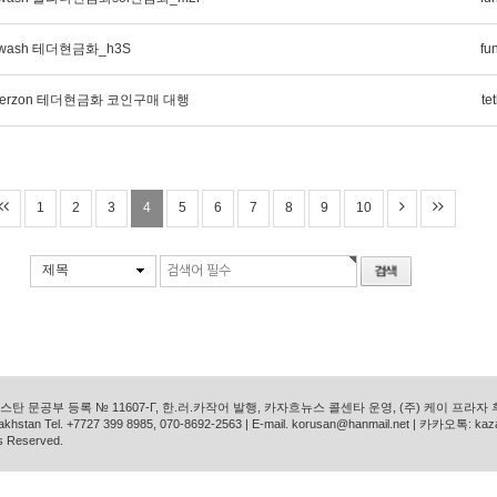
dwash 테더현금화_h3S
fu
therzon 테더현금화 코인구매 대행
te
1
2
3
4
5
6
7
8
9
10
제목
탄 문공부 등록 № 11607-Г, 한.러.카작어 발행, 카자흐뉴스 콜센타 운영, (주) 케이 프라자
azakhstan Tel. +7727 399 8985, 070-8692-2563 | E-mail. korusan@hanmail.net | 카카오톡: ka
s Reserved.