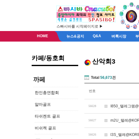
스빠시바를 시작페이지로 ▶
HOME
Q&A
뉴스&공지
벼룩시장
카페/동호회
산악회3
Total
56,673
건
까페
번호
한인총연합회
알마골프
I850_텔레그램@t
56628
타쉬켄트 골프
m2U_텔레@KOR
56627
비쉬켁 골프
l3S_텔레@KOR
56626