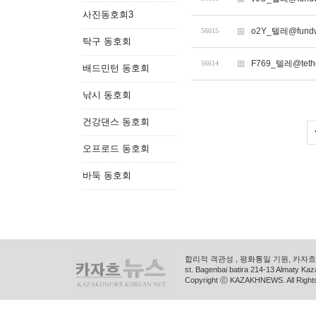
사진동호회3
o2Y_텔레@fun
56615
탁구 동호회
F769_텔레@te
56614
배드민턴 동호회
낚시 동호회
건강댄스 동호회
오프로드 동호회
바둑 동호회
합리적 객관성 , 평화통일 기원, 카자흐스
st. Bagenbai batira 214-13 Almaty K
Copyright ⓒ KAZAKHNEWS. All Right