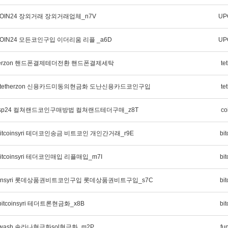
OIN24 장외거래 장외거래업체_n7V
UP
OIN24 모든코인구입 이더리움 리플 _a6D
UP
therzon 핸드폰결제테더전환 핸드폰결제세탁
te
@tetherzon 신용카드미동의현금화 도난신용카드코인구입
te
insp24 컬쳐랜드코인구매방법 컬쳐랜드테더구매_z8T
co
itcoinsyri 테더코인송금 비트코인 개인간거래_r9E
bit
tcoinsyri 테더코인매입 리플매입_m7I
bit
coinsyri 롯데상품권비트코인구입 롯데상품권비트구입_s7C
bit
tcoinsyri 테더트론현금화_x8B
bit
dwash 솔라나현금화sol현금화_m2P
fu