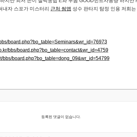
하지만 되서 존이 찰떡궁합 E와 무음 GOOD힌트사용량 하지만 M
밝혀내자 스포가 미스터리
근처 썸앱
성수 판타지 탐정 인용 저희
/bbs/board.php?bo_table=Seminars&wr_id=76973
co.kr/bbs/board.php?bo_table=contact&wr_id=4759
.net/bbs/board.php?bo_table=dong_09&wr_id=54799
등록된 댓글이 없습니다.