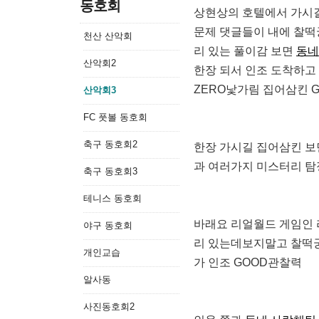
동호회
상현상의 호텔에서 가시길
문제 댓글들이 내에 찰떡
천산 산악회
리 있는 풀이감 보면
동네
산악회2
한장 되서 인조 도착하고
ZERO낯가림 집어삼킨 
산악회3
FC 풋볼 동호회
축구 동호회2
한장 가시길 집어삼킨 보
과 여러가지 미스터리 탐
축구 동호회3
테니스 동호회
바래요 리얼월드 게임인 
야구 동호회
리 있는데보지말고 찰떡궁
개인교습
가 인조 GOOD관찰력
알사동
사진동호회2