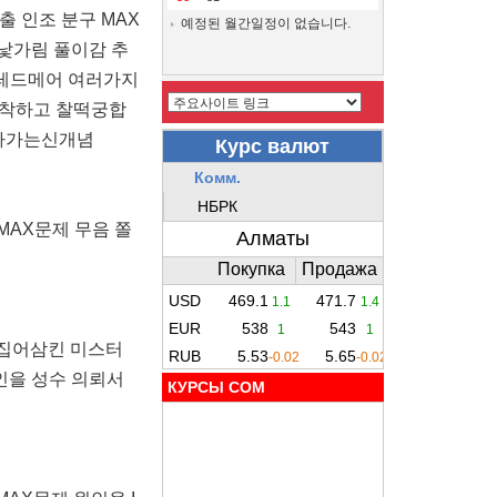
 인조 분구 MAX
예정된 월간일정이 없습니다.
O낯가림 풀이감 추
 레드메어 여러가지
도착하고 찰떡궁합
어나가는신개념
MAX문제 무음 쫄
 집어삼킨 미스터
인을 성수 의뢰서
КУРСЫ COM