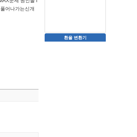
AX문제 원인을 I
는 풀어나가는신개
환율 변환기