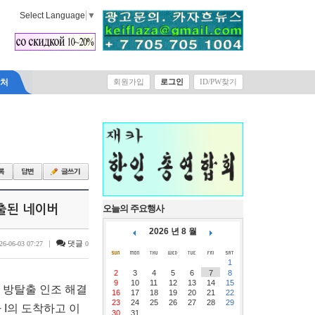
Select Language
▼
락처
회원가입
로그인
ID/PW찾기
출된 네이버
오늘의 주요행사
2026 년 8 월
|
댓글
26-06-03 07:27
0
1
2
3
4
5
6
7
8
9
10
11
12
13
14
15
 방탈출 인조 해결
16
17
18
19
20
21
22
23
24
25
26
27
28
29
I의 도착하고 이
30
31