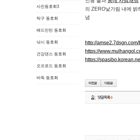
인용 쫄과
동네 사람채팅
사진동호회3
의 ZERO낯가림 내에 
념
탁구 동호회
배드민턴 동호회
낚시 동호회
http://amse2.7dsgn.com
https://www.mulhangol.
건강댄스 동호회
https://spasibo.korean
오프로드 동호회
바둑 동호회
댓글목록
0