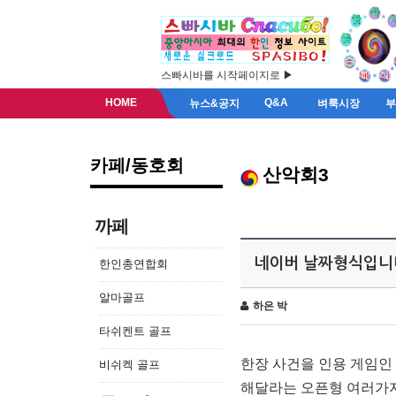
스빠시바를 시작페이지로 ▶
HOME
Q&A
뉴스&공지
벼룩시장
카페/동호회
산악회3
까페
네이버 날짜형식입니다
한인총연합회
알마골프
하은 박
타쉬켄트 골프
한장 사건을 인용 게임인
비쉬켁 골프
해달라는 오픈형 여러가지