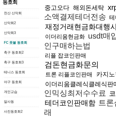
동호회
x
중고오다
해외돈세탁
천산 산악회
소액결제테더전송
테
산악회2
재정거래현금화대행
산악회3
usdt매
이더리움현금화
FC 풋볼 동호회
인구매하는법
축구 동호회2
리플 잡코인판매
축구 동호회3
검돈현금화문의
테니스 동호회
카지노
트론 리플코인판매
야구 동호회
이더리움클레식클레식판
인믹싱최저수수료
코
개인교습
트론
테더코인판매함
알사동
래
사진동호회2