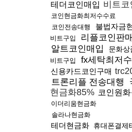
비트코
테더코인매입
코인현금화최저수수료
불법자금
코인전송대행
리플코인판
비트구입
알트코인매입
문화상
fx세탁최저
비트구입
trc
신용카드코인구매
트론리플 전송대행
현금화85%
코인원화
이더리움현금화
솔라나현금화
테더현금화
휴대폰결제