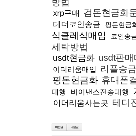
방법
검돈현금화
xrp구매
테더코인송금
핑돈현금
식클레식매입
코인송금
세탁방법
usdt판
usdt현금화
리플송금
이더리움매입
핑돈현금화
휴대폰
대행
바이낸스전송대행
테더
이더리움사는곳