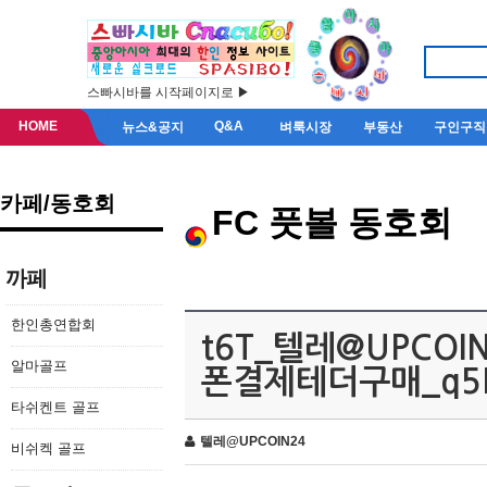
스빠시바를 시작페이지로 ▶
HOME
Q&A
뉴스&공지
벼룩시장
부동산
구인구직
카페/동호회
FC 풋볼 동호회
까페
한인총연합회
t6T_텔레@UPCO
알마골프
폰결제테더구매_q5
타쉬켄트 골프
텔레@UPCOIN24
비쉬켁 골프