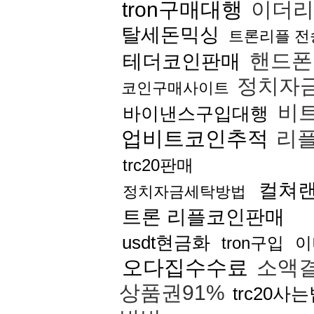
tron구매대행
이더리
탈세돈믹싱
트론리플 전
핸드폰
테더코인판매
정치자
코인구매사이트
비
바이낸스구입대행
업비트코인추적
리
trc20판매
컬쳐랜
정치자금세탁방법
트론 리플코인판매
usdt현금화
tron구입
이
오다집수수료
소액
상품권91%
trc20사