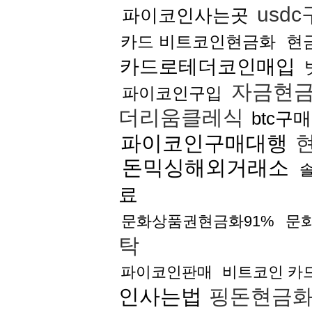
usd
파이코인사는곳
카드 비트코인현금화
현
카드로테더코인매입
자금현
파이코인구입
더리움클레식
btc구
파이코인구매대행
현
돈믹싱해외거래소
료
문화상품권현금화91%
문
탁
파이코인판매
비트코인 카
인사는법
핑돈현금