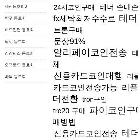
테더 손대
24시코인구매
사진동호회3
테더
fx세탁최저수수료
탁구 동호회
트론구매
배드민턴 동호회
문상91%
낚시 동호회
알리페이코인전송
건강댄스 동호회
체
오프로드 동호회
신용카드코인대행
리
바둑 동호회
카드코인전송가능
리
더전환
tron구입
파이코인구
trc20 구매
매방법
테더
신용카드코인전송