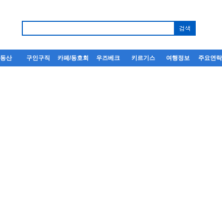
부동산
구인구직
카페/동호회
우즈베크
키르기스
여행정보
주요연