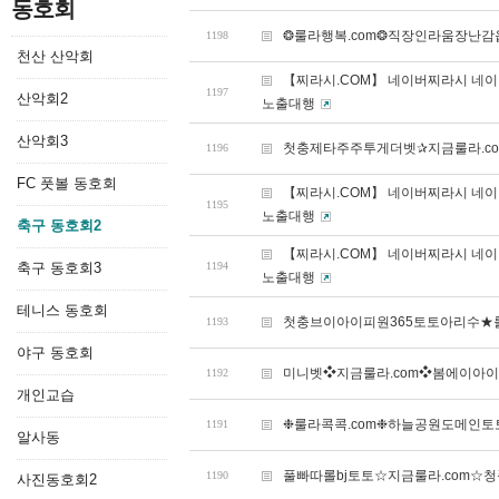
동호회
❂룰라행복.com❂직장인라움장난
1198
천산 산악회
【찌라시.COM】 네이버찌라시 네
1197
산악회2
노출대행
산악회3
첫충제타주주투게더벳✰지금룰라.c
1196
FC 풋볼 동호회
【찌라시.COM】 네이버찌라시 네
1195
노출대행
축구 동호회2
【찌라시.COM】 네이버찌라시 네
축구 동호회3
1194
노출대행
테니스 동호회
첫충브이아이피원365토토아리수★룰
1193
야구 동호회
미니벳❖지금룰라.com❖봄에이아
1192
개인교습
❉룰라콕콕.com❉하늘공원도메인
1191
알사동
풀빠따롤bj토토☆지금룰라.com☆
1190
사진동호회2