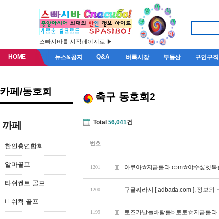
스빠시바를 시작페이지로 ▶
HOME
Q&A
뉴스&공지
벼룩시장
부동산
구인구직
카페/동호회
축구 동호회2
Total
56,041
건
까페
번호
한인총연합회
알마골프
아쿠아✰지금룰라.com✰야수샾벳
1201
타쉬켄트 골프
구글찌라시 [ adbada.com ], 정보
1200
비쉬켁 골프
토즈카날들바람롤bj토토☆지금룰라
1199