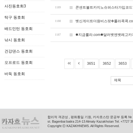
사진동호회3
콘센트볼트카지노슈퍼스타가입코드힐
1189
탁구 동호회
벳신게이트더원비스팟❉룰라콕콕.c
1188
배드민턴 동호회
✺지금룰라.com✺달러벳엔벳레고
1187
낚시 동호회
건강댄스 동호회
오프로드 동호회
3651
3652
3653
바둑 동호회
제목
합리적 객관성 , 평화통일 기원, 카자흐스탄 문공부 등록 № 11
st. Bagenbai batira 214-13 Almaty Kazakhstan Tel. +772
Copyright ⓒ KAZAKHNEWS. All Rights Reserved.