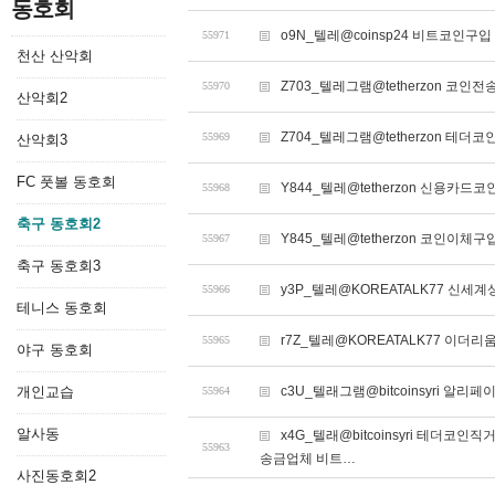
동호회
o9N_텔레@coinsp24 비트코인구입
55971
천산 산악회
Z703_텔레그램@tetherzon 코인전
55970
산악회2
Z704_텔레그램@tetherzon 테더
55969
산악회3
FC 풋볼 동호회
Y844_텔레@tetherzon 신용카
55968
축구 동호회2
Y845_텔레@tetherzon 코인이
55967
축구 동호회3
y3P_텔레@KOREATALK77 신
55966
테니스 동호회
r7Z_텔레@KOREATALK77 이더리
55965
야구 동호회
개인교습
c3U_텔래그램@bitcoinsyri 
55964
알사동
x4G_텔래@bitcoinsyri 테
55963
송금업체 비트…
사진동호회2