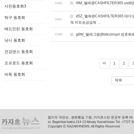
i9M_텔레@CASHFILTER365 usdt
55962
사진동호회3
d5Z_텔레@CASHFILTER36
탁구 동호회
55961
체 비트송금업체 …
배드민턴 동호회
g6W_텔레그램@bitcoinsyri 암호
55960
낚시 동호회
건강댄스 동호회
오프로드 동호회
1
2
바둑 동호회
제목
합리적 객관성 , 평화통일 기원, 카자흐스탄 문공부 등록 № 11
st. Bagenbai batira 214-13 Almaty Kazakhstan Tel. +772
Copyright ⓒ KAZAKHNEWS. All Rights Reserved.