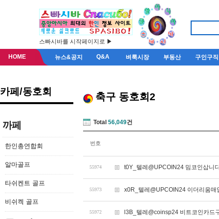
스빠시바를 시작페이지로 ▶
HOME
Q&A
뉴스&공지
벼룩시장
부동산
구인구직
카페/동호회
축구 동호회2
Total
56,049
건
까페
번호
한인총연합회
알마골프
t0Y_텔레@UPCOIN24 밈코인삽니
55974
타쉬켄트 골프
x0R_텔레@UPCOIN24 이더리움매입
55973
비쉬켁 골프
l3B_텔레@coinsp24 비트코인카
55972