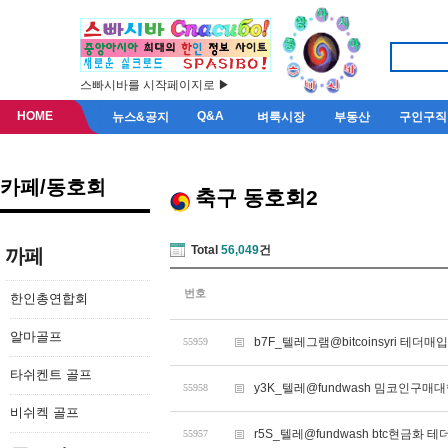
스빠시바를 시작페이지로 ▶
HOME
Q&A
뉴스&공지
벼룩시장
부동산
구인구직
카페/동호회
축구 동호회2
Total
56,049
건
까페
번호
한인총연합회
알마골프
b7F_텔레그램@bitcoinsyri 테더매
55959
타쉬켄트 골프
y3K_텔레@fundwash 밈코인구매
55958
비쉬켁 골프
r5S_텔레@fundwash btc현금화
55957