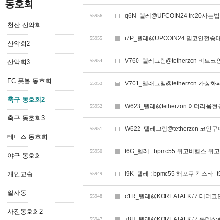
동호회
q6N_텔레@UPCOIN24 trc20사는법
55956
천산 산악회
i7P_텔레@UPCOIN24 밈코인전
55955
산악회2
V760_텔레그램@tetherzon 비
55954
산악회3
FC 풋볼 동호회
V761_텔래그램@tetherzon 가
55953
축구 동호회2
W623_텔레@tetherzon 이더리
55952
축구 동호회3
W622_텔레그램@tetherzon 코
55951
테니스 동호회
t6G_텔레 : bpmc55 위고비헬스 
55950
야구 동호회
개인교습
l9K_텔레 : bpmc55 해포쿠 칵스타_t
55949
알사동
c1R_텔레@KOREATALK77 테더코
55948
사진동호회2
z8H_텔레@KOREATALK77 롯데상
55947